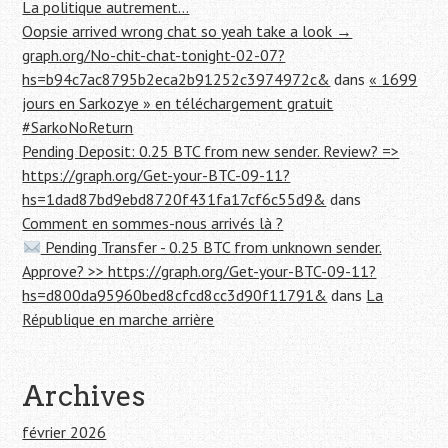
La politique autrement…
Oopsie arrived wrong chat so yeah take a look →
graph.org/No-chit-chat-tonight-02-07?
hs=b94c7ac8795b2eca2b91252c3974972c&
dans
« 1699
jours en Sarkozye » en téléchargement gratuit
#SarkoNoReturn
Pending Deposit: 0.25 BTC from new sender. Review? =>
https://graph.org/Get-your-BTC-09-11?
hs=1dad87bd9ebd8720f431fa17cf6c55d9&
dans
Comment en sommes-nous arrivés là ?
Pending Transfer - 0.25 BTC from unknown sender.
Approve? >> https://graph.org/Get-your-BTC-09-11?
hs=d800da95960bed8cfcd8cc3d90f11791&
dans
La
République en marche arrière
Archives
février 2026