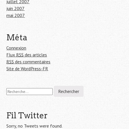
juillet 2007
juin 2007
mai 2007
Méta
Connexion
Flux
RSS
des articles
RSS
des commentaires
Site de WordPress-FR
R
e
c
h
e
Fil Twitter
r
c
Sorry, no Tweets were found.