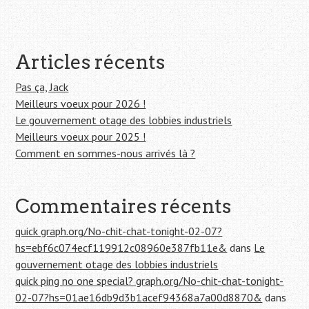
h
e
r
Articles récents
:
Pas ça, Jack
Meilleurs voeux pour 2026 !
Le gouvernement otage des lobbies industriels
Meilleurs voeux pour 2025 !
Comment en sommes-nous arrivés là ?
Commentaires récents
quick graph.org/No-chit-chat-tonight-02-07?
hs=ebf6c074ecf119912c08960e387fb11e&
dans
Le
gouvernement otage des lobbies industriels
quick ping no one special? graph.org/No-chit-chat-tonight-
02-07?hs=01ae16db9d3b1acef94368a7a00d8870&
dans