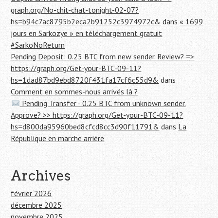
graph.org/No-chit-chat-tonight-02-07?
hs=b94c7ac8795b2eca2b91252c3974972c&
dans
« 1699
jours en Sarkozye » en téléchargement gratuit
#SarkoNoReturn
Pending Deposit: 0.25 BTC from new sender. Review? =>
https://graph.org/Get-your-BTC-09-11?
hs=1dad87bd9ebd8720f431fa17cf6c55d9&
dans
Comment en sommes-nous arrivés là ?
Pending Transfer - 0.25 BTC from unknown sender.
Approve? >> https://graph.org/Get-your-BTC-09-11?
hs=d800da95960bed8cfcd8cc3d90f11791&
dans
La
République en marche arrière
Archives
février 2026
décembre 2025
novembre 2025