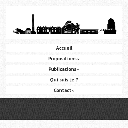
Aller
au
contenu
principal
Aller
Accueil
Menu
au
Propositions
contenu
principal
Publications
Qui suis-je ?
Contact