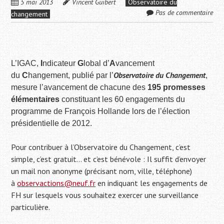
5 mai 2013
Vincent Guibert
Observatoire du
Pas de commentaire
changement
L’IGAC,
I
ndicateur
G
lobal d’
A
vancement
Observatoire du Changement
du
C
hangement, publié par l’
,
mesure l’avancement de chacune des
195 promesses
élémentaires
constituant les 60 engagements du
programme de François Hollande lors de l’élection
présidentielle de 2012.
Pour contribuer à l’Observatoire du Changement, c’est
simple, c’est gratuit… et c’est bénévole :
Il suffit d’envoyer
un mail non anonyme (précisant nom, ville, téléphone)
à
observactions@neuf.fr
en indiquant les engagements de
FH sur lesquels vous souhaitez exercer une surveillance
particulière.