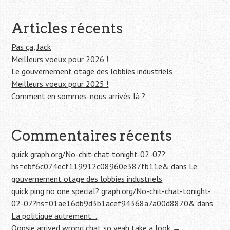
de
c
h
l'article
e
Articles récents
r
c
Pas ça, Jack
h
Meilleurs voeux pour 2026 !
e
Le gouvernement otage des lobbies industriels
r
Meilleurs voeux pour 2025 !
Comment en sommes-nous arrivés là ?
:
Commentaires récents
quick graph.org/No-chit-chat-tonight-02-07?
hs=ebf6c074ecf119912c08960e387fb11e&
dans
Le
gouvernement otage des lobbies industriels
quick ping no one special? graph.org/No-chit-chat-tonight-
02-07?hs=01ae16db9d3b1acef94368a7a00d8870&
dans
La politique autrement…
Oopsie arrived wrong chat so yeah take a look →