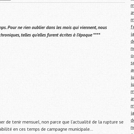
m
a
m
f
emps. Pour ne rien oublier dans les mois qui viennent, nous
j
roniques, telles qu’elles furent écrites à l’époque ****
d
n
o
s
a
j
j
m
a
m
j
d
er de tenir mensuel, non parce que l’actualité de la rupture se
n
onibilité en ces temps de campagne municipale…