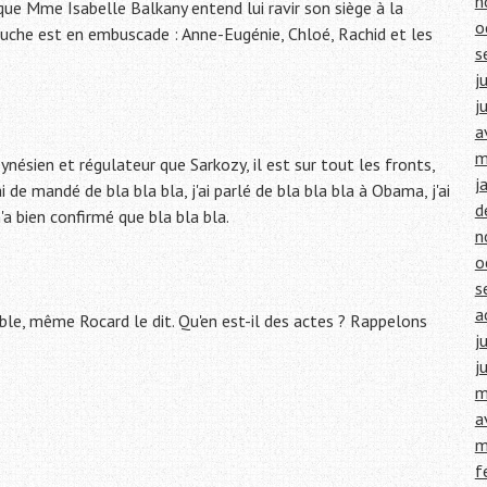
n
que Mme Isabelle Balkany entend lui ravir son siège à la
o
auche est en embuscade : Anne-Eugénie, Chloé, Rachid et les
s
j
j
a
m
Keynésien et régulateur que Sarkozy, il est sur tout les fronts,
j
 de mandé de bla bla bla, j'ai parlé de bla bla bla à Obama, j'ai
d
a bien confirmé que bla bla bla.
n
o
s
a
able, même Rocard le dit. Qu'en est-il des actes ? Rappelons
j
j
m
a
m
f