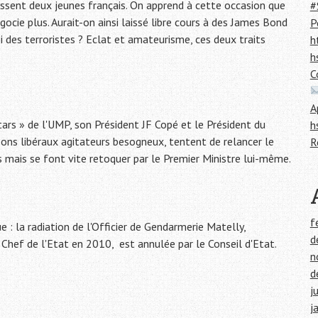
issent deux jeunes français. On apprend à cette occasion que
#
gocie plus. Aurait-on ainsi laissé libre cours à des James Bond
P
 des terroristes ? Eclat et amateurisme, ces deux traits
h
h
C
A
tars » de l'UMP, son Président JF Copé et le Président du
h
bons libéraux agitateurs besogneux, tentent de relancer le
R
es mais se font vite retoquer par le Premier Ministre lui-même.
f
e : la radiation de l'Officier de Gendarmerie Matelly,
d
Chef de l'Etat en 2010, est annulée par le Conseil d'Etat.
n
d
j
j