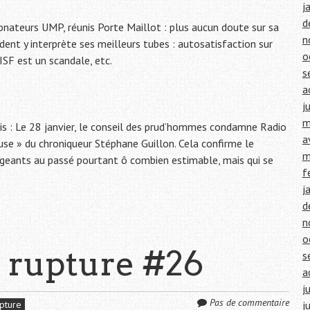
j
d
onateurs UMP, réunis Porte Maillot : plus aucun doute sur sa
n
dent y interprète ses meilleurs tubes : autosatisfaction sur
o
ISF est un scandale, etc.
s
a
j
m
ois : Le 28 janvier, le conseil des prud’hommes condamne Radio
a
euse » du chroniqueur Stéphane Guillon. Cela confirme le
m
irigeants au passé pourtant ô combien estimable, mais qui se
f
j
d
n
o
 rupture #26
s
a
j
Pas de commentaire
pture
j