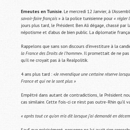
Emeutes en Tunisie
. Le mercredi 12 Janvier, à l'Assem
savoir-faire français
» à la police tunisienne pour
« régler 
jours plus tard, le Président Ben Ali dégage, chassé par 
népotisme et d'abus de bien public. La diplomatie franç
Rappelons que sans son discours d'investiture à la cand
la France des Droits de l’homme
». Il promettait de ne pas
qu'il ne croyait pas à la Realpolitik.
4 ans plus tard :
«Je revendique une certaine réserve lorsqu
France et qui ne le sont plus »
Empêtré dans autant de contradictions, le Président nous
cas similaire. Cette fois-ci ce n'est pas outre-Rhin qu'il v
« après tout ce qu'on m'a dit lorsque j'ai demandé en décem
Sauf que précisément, personne ne lui avait rien reproché