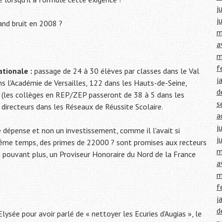
j
j
rand bruit en 2008 ?
m
a
m
f
tionale :
passage de 24 à 30 élèves par classes dans le Val
j
 l'Académie de Versailles, 122 dans les Hauts-de-Seine,
d
re (les collèges en REP/ZEP passeront de 38 à 5 dans les
s
directeurs dans les Réseaux de Réussite Scolaire.
a
j
 dépense et non un investissement, comme il l'avait si
j
même temps, des primes de 22000 ? sont promises aux recteurs
m
en pouvant plus, un Proviseur Honoraire du Nord de la France
a
m
f
j
d
lysée pour avoir parlé de « nettoyer les Ecuries d'Augias », le