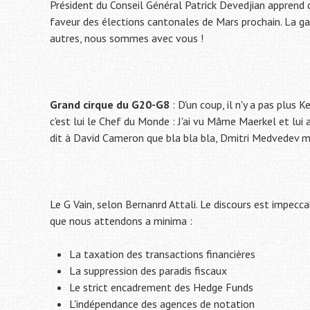
Président du Conseil Général Patrick Devedjian apprend 
faveur des élections cantonales de Mars prochain. La g
autres, nous sommes avec vous !
Grand cirque du G20-G8
: D'un coup, il n'y a pas plus 
c'est lui le Chef du Monde : J'ai vu Mâme Maerkel et lui ai
dit à David Cameron que bla bla bla, Dmitri Medvedev m'
Le G Vain, selon Bernanrd Attali. Le discours est impecc
que nous attendons a minima :
La taxation des transactions financières
La suppression des paradis fiscaux
Le strict encadrement des Hedge Funds
L'indépendance des agences de notation