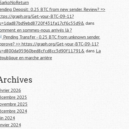
SarkoNoReturn
ending Deposit: 0.25 BTC from new sender. Review? =>
ttps://graph.org/Get-your-BTC-09-11?
s=1dad87bd9ebd8720f431fa17cf6c55d9&
dans
omment en sommes-nous arrivés là ?
Pending Transfer - 0.25 BTC from unknown sender.
pprove? >> https://graph.org/Get-your-BTC-09-11?
s=d800da95960bed8cfcd8cc3d90f11791&
dans
La
épublique en marche arrière
Archives
évrier 2026
écembre 2025
ovembre 2025
écembre 2024
uin 2024
anvier 2024