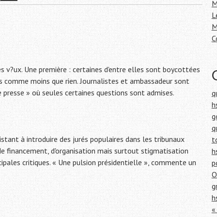
h
M
e
L
r
M
C
:
 v?ux. Une première : certaines d'entre elles sont boycottées
ités comme moins que rien. Journalistes et ambassadeur sont
 presse » où seules certaines questions sont admises.
q
h
g
q
istant à introduire des jurés populaires dans les tribunaux
t
 de financement, d'organisation mais surtout stigmatisation
h
cipales critiques. « Une pulsion présidentielle », commente un
p
O
g
h
«