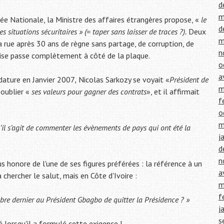
d
m
blée Nationale, la Ministre des affaires étrangères propose, «
le
d
les situations sécuritaires »
(= taper sans laisser de traces ?).
Deux
m
la rue après 30 ans de règne sans partage, de corruption, de
n
aise passe complètement à côté de la plaque.
o
a
idature en Janvier 2007
,
Nicolas Sarkozy se voyait «
Président de
m
 oublier «
ses valeurs pour gagner des contrats
», et il affirmait
f
o
m
’il s’agit de commenter les évènements de pays qui ont été la
j
d
n
 honore de l'une de ses figures préférées : la référence à un
a
a chercher le salut, mais en Côte d'Ivoire :
m
f
bre dernier au Président Gbagbo de quitter la Présidence ? »
j
s
 lorsqu'il a formulé cette exigence !