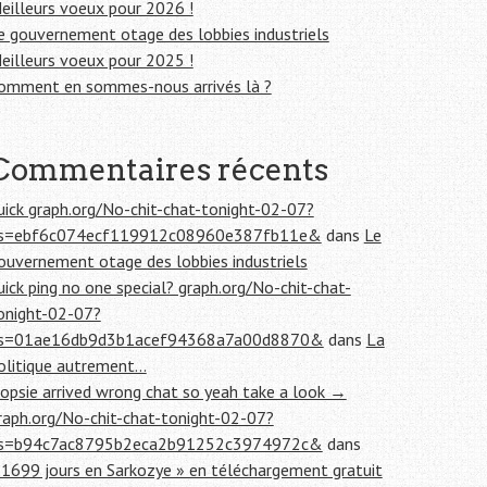
eilleurs voeux pour 2026 !
e gouvernement otage des lobbies industriels
eilleurs voeux pour 2025 !
omment en sommes-nous arrivés là ?
Commentaires récents
uick graph.org/No-chit-chat-tonight-02-07?
s=ebf6c074ecf119912c08960e387fb11e&
dans
Le
ouvernement otage des lobbies industriels
uick ping no one special? graph.org/No-chit-chat-
onight-02-07?
s=01ae16db9d3b1acef94368a7a00d8870&
dans
La
olitique autrement…
opsie arrived wrong chat so yeah take a look →
raph.org/No-chit-chat-tonight-02-07?
s=b94c7ac8795b2eca2b91252c3974972c&
dans
 1699 jours en Sarkozye » en téléchargement gratuit