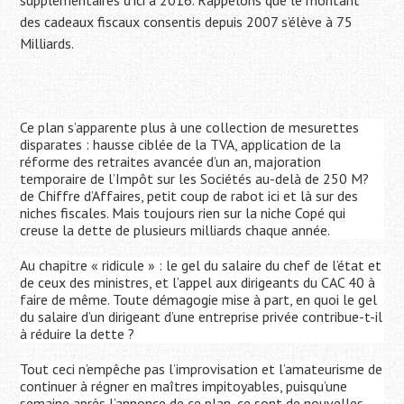
supplémentaires d’ici à 2016. Rappelons que le montant
des cadeaux fiscaux consentis depuis 2007 s’élève à 75
Milliards.
Ce plan s’apparente plus à une collection de mesurettes
disparates : hausse ciblée de la TVA, application de la
réforme des retraites avancée d’un an, majoration
temporaire de l’Impôt sur les Sociétés au-delà de 250 M?
de Chiffre d’Affaires, petit coup de rabot ici et là sur des
niches fiscales. Mais toujours rien sur la niche Copé qui
creuse la dette de plusieurs milliards chaque année.
Au chapitre « ridicule » : le gel du salaire du chef de l’état et
de ceux des ministres, et l’appel aux dirigeants du CAC 40 à
faire de même. Toute démagogie mise à part, en quoi le gel
du salaire d’un dirigeant d’une entreprise privée contribue-t-il
à réduire la dette ?
Tout ceci n’empêche pas l’improvisation et l’amateurisme de
continuer à régner en maîtres impitoyables, puisqu’une
semaine après l’annonce de ce plan, ce sont de nouvelles