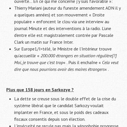
ouverte… En ce qui me concerne j’y suis favorable »:
Thierry Mariani (auteur du funeste amendement ADN il y
a quelques années) et son mouvement « Droite
populaire » enfoncent le clou via une interview au
journal Minute et des interventions à la radio. L’une
d’entre elle est magistralement contrée par Pascale
Clark un matin sur France Inter.
Sur Europe1/I>télé, le Ministre de l’Intérieur trouve
qu’accueillir «
200.000 étrangers en situation régulière[?]
Moi, je trouve que c’est trop
« . Puis il enchaîne «
Cela veut
dire que nous pourrions avoir des maires étrangers
« .
Plus que 158 jours en Sarkozye ?
La dette se creuse sous le double effet de la crise du
système libéral que le candidat Sarkozy voulait
implanter en France, et sous le poids des cadeaux
fiscaux consentis depuis son élection.
L’insécurité ne recule pas mais la xénophobie progresse