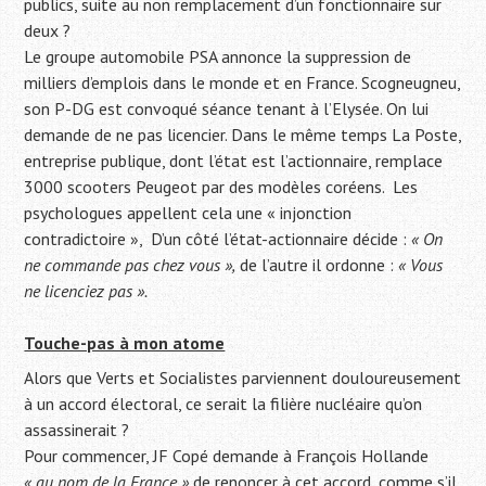
publics, suite au non remplacement d’un fonctionnaire sur
deux ?
Le groupe automobile PSA annonce la suppression de
milliers d’emplois dans le monde et en France. Scogneugneu,
son P-DG est convoqué séance tenant à l’Elysée. On lui
demande de ne pas licencier. Dans le même temps La Poste,
entreprise publique, dont l’état est l’actionnaire, remplace
3000 scooters Peugeot par des modèles coréens. Les
psychologues appellent cela une « injonction
contradictoire », D’un côté l’état-actionnaire décide :
« On
ne commande pas chez vous »,
de l’autre il ordonne :
« Vous
ne licenciez pas ».
Touche-pas à mon atome
Alors que Verts et Socialistes parviennent douloureusement
à un accord électoral, ce serait la filière nucléaire qu’on
assassinerait ?
Pour commencer, JF Copé demande à François Hollande
« au nom de la France »
de renoncer à cet accord, comme s’il