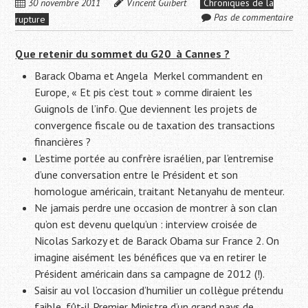
30 novembre 2011
Vincent Guibert
Chroniques de la
Pas de commentaire
rupture
Que retenir du sommet du G20 à Cannes ?
Barack Obama et Angela Merkel commandent en
Europe, « Et pis c’est tout » comme diraient les
Guignols de l’info. Que deviennent les projets de
convergence fiscale ou de taxation des transactions
financières ?
L’estime portée au confrère israélien, par l’entremise
d’une conversation entre le Président et son
homologue américain, traitant Netanyahu de menteur.
Ne jamais perdre une occasion de montrer à son clan
qu’on est devenu quelqu’un : interview croisée de
Nicolas Sarkozy et de Barack Obama sur France 2. On
imagine aisément les bénéfices que va en retirer le
Président américain dans sa campagne de 2012 (!).
Saisir au vol l’occasion d’humilier un collègue prétendu
faible, fût-il Premier Ministre d’un grand pays de