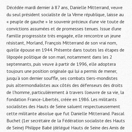
Décédée mardi dernier à 87 ans, Danielle Mitterrand, veuve
du seul président socialiste de la Vème république, laisse au
« peuple de gauche » le souvenir précieux d’une vie toute de
convictions assumées et de promesses tenues. Issue d’une
famille progressiste très engagée, elle rencontre un jeune
résistant, Morland, François Mitterrand de son vrai nom,
qu’elle épouse en 1944. Présente dans toutes les étapes de
l’épopée politique de son mari, notamment dans les 2
septennants, puis veuve à partir de 1996, elle adoptera
toujours une position originale qui lui a permis de mener,
jusqu’à son dernier souffle, ses combats tiers-mondistes
puis altermondialistes aux côtés des défenseurs des droits
de l’homme, particulièrement à travers l’oeuvre de sa vie, la
fondation France-Libertés, créée en 1986. Les militants
socialistes des Hauts de Seine saluent respectueusement
cette militante absolue que fut Danielle Mitterrand. Pascal
Buchet (1er secrétaire de la Fédération socialiste des Hauts
de Seine) Philippe Babé (délégué Hauts de Seine des Amis de