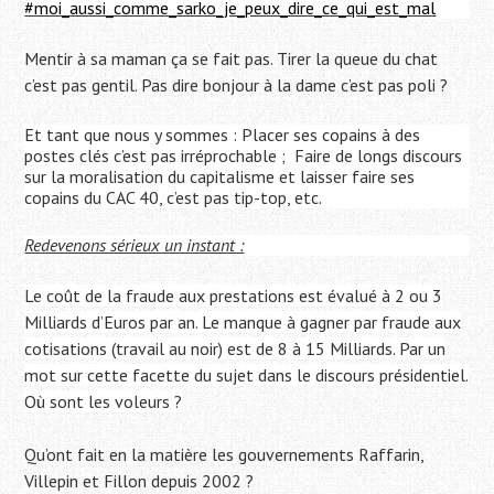
#moi_aussi_comme_sarko_je_peux_dire_ce_qui_est_mal
Mentir à sa maman ça se fait pas
.
Tirer la queue du chat
c’est pas gentil
.
Pas dire bonjour à la dame c’est pas poli ?
Et tant que nous y sommes : Placer ses copains à des
postes clés c’est pas irréprochable
;
Faire de longs discours
sur la moralisation du capitalisme et laisser faire ses
copains du CAC 40, c’est pas tip-top, etc.
Redevenons sérieux un instant :
Le coût de la fraude aux prestations est évalué à 2 ou 3
Milliards d’Euros par an. Le manque à gagner par fraude aux
cotisations (travail au noir) est de 8 à 15 Milliards. Par un
mot sur cette facette du sujet dans le discours présidentiel.
Où sont les voleurs ?
Qu’ont fait en la matière les gouvernements Raffarin,
Villepin et Fillon depuis 2002 ?