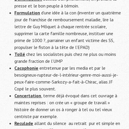
presse et le bon peuple à témoin.
Formulation
d’une idée à la con (inventer un quatrième
jour de franchise de remboursement maladie, lire la
lettre de Guy Môquet à chaque rentrée scolaire,
supprimer la carte famille nombreuse, instituer une
prime de 1000 ?, parrainer un enfant victime des SS,
propulser le fiston à la tête de l’EPAD)
Tollé
chez les socialistes puis chez ne plus ou moins
grande fraction de l’UMP
Cacophonie
entretenue par les media et par le
besoigneux-rupteur-de-l-intérieur-genre-moi-aussi-je-
peux-faire-comme-Sarkozy-a-fait-à-Chirac, alias JF
Copé le plus souvent.
Concertation
, terme déjà évoqué dans cet ouvrage à
maintes reprises : on crée un « groupe de travail »
histoire de donner un os à ronger à tel ou tel vieux
centriste par exemple.
Reculade
allant du silence au retrait pur et simple en