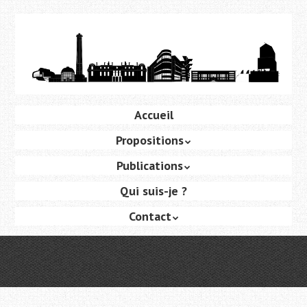
Aller
au
contenu
principal
Aller
Accueil
Menu
au
Propositions
contenu
principal
Publications
Qui suis-je ?
Contact