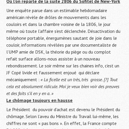
Où l’on reparle de la suite 2806 du Sofitel de New-York
Une enquête parue dans un estimable hebdomadaire
américain révèle de drôles de mouvements dans les
couloirs et dans la chambre voisine de la 1806, le jour
même où toute l’affaire s’est déclenchée. Désactivation du
téléphone portable, énergumènes sautant de joie dans le
couloir, informations révélées par une documentaliste de
l’UMP amie de DSK, la théorie du piège ou du complot
refait surface allons-nous assister à un nouveau
rebondissement. Le soir même sur les chaines info, c’est un
JF Copé livide et faussement enjoué qui déclare
mécaniquement :
« La ficelle est un très, très grosse. [?] Tout
cela est absolument ridicule. Moi je veux bien voir des preuves
et des faits s’il en y en a. »
Le chômage toujours en hausse
Le Président du pouvoir d’achat est devenu le Président du
chômage. Selon l’aveu du Ministre du Travail lui-même, les
chiffres ne sont « pas bons ». En effet, la France compte