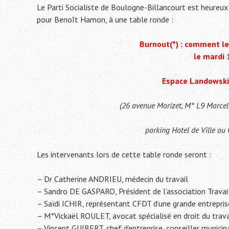
Le Parti Socialiste de Boulogne-Billancourt est heureux 
pour Benoît Hamon, à une table ronde :
Burnout(*) : comment le c
le mardi 
Espace Landowski
(26 avenue Morizet, M° L9 Marcel
parking Hotel de Ville ou
Les intervenants lors de cette table ronde seront :
– Dr Catherine ANDRIEU, médecin du travail
– Sandro DE GASPARO, Président de l’association Travail
– Saïdi ICHIR, représentant CFDT d’une grande entrepris
– M°Vickaël ROULET, avocat spécialisé en droit du trava
– Vincent GUIBERT, chef d’entreprise, conseiller munici