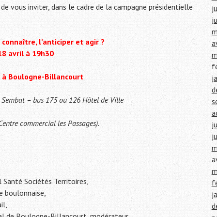
de vous inviter, dans le cadre de la campagne présidentielle
j
j
m
onnaître, l’anticiper et agir ?
a
18 avril à 19h30
m
f
 à Boulogne-Billancourt
j
d
 Sembat – bus 175 ou 126 Hôtel de Ville
s
a
 Centre commercial les Passages).
j
j
m
a
m
 Santé Sociétés Territoires,
f
e boulonnaise,
j
il,
d
pal de Boulogne-Billancourt, modérateur