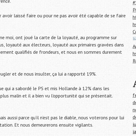
rence.
#
P
avoir laissé faire ou pour ne pas avoir été capable de se faire
h
h
C
mme moi, ont joué la carte de la loyauté, au programme sur
us, loyauté aux électeurs, loyauté aux primaires gravées dans
A
usement qualifiés de frondeurs, et nous en sommes durement
h
R
ler et de nous insulter, ça lui a rapporté 19%.
e qui a sabordé le PS et mis Hollande à 12% dans les
f
lus malin et il a bien vu l’opportunité qui se présentait.
d
n
d
is aussi parce qu’il n’est pas le diable, nous voterons pour lui
j
tation.
Et nous demeurerons ensuite vigilants.
j