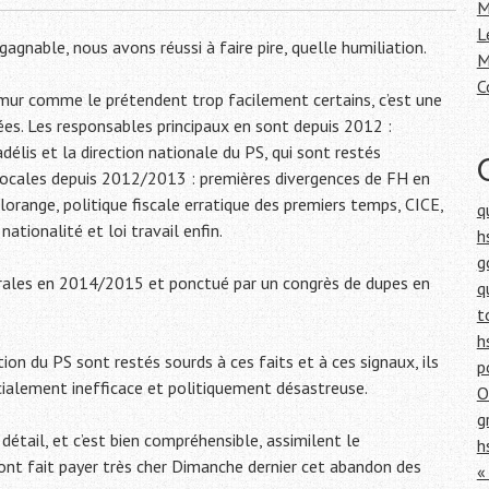
h
M
e
L
gagnable, nous avons réussi à faire pire, quelle humiliation.
r
M
C
:
mur comme le prétendent trop facilement certains, c’est une
nées. Les responsables principaux en sont depuis 2012 :
délis et la direction nationale du PS, qui sont restés
 locales depuis 2012/2013 : premières divergences de FH en
orange, politique fiscale erratique des premiers temps, CICE,
q
ationalité et loi travail enfin.
h
g
orales en 2014/2015 et ponctué par un congrès de dupes en
q
t
h
on du PS sont restés sourds à ces faits et à ces signaux, ils
p
socialement inefficace et politiquement désastreuse.
O
g
 détail, et c’est bien compréhensible, assimilent le
h
ont fait payer très cher Dimanche dernier cet abandon des
«