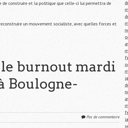
d
e de construire et la politique que celle-ci lui permettra de
m
d
m
econstruire un mouvement socialiste, avec quelles forces et
n
o
a
m
f
 le burnout mardi
o
m
j
 à Boulogne-
d
n
a
m
f
Pas de commentaire
j
s