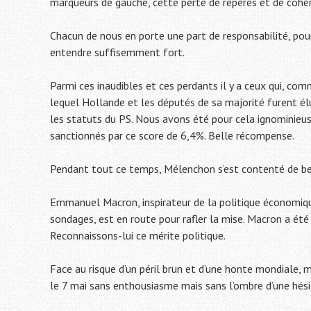
marqueurs de gauche, cette perte de repères et de cohé
Chacun de nous en porte une part de responsabilité, pour 
entendre suffisemment fort.
Parmi ces inaudibles et ces perdants il y a ceux qui, co
lequel Hollande et les députés de sa majorité furent él
les statuts du PS. Nous avons été pour cela ignominie
sanctionnés par ce score de 6,4%. Belle récompense.
Pendant tout ce temps, Mélenchon s’est contenté de beug
Emmanuel Macron, inspirateur de la politique économiqu
sondages, est en route pour rafler la mise. Macron a été p
Reconnaissons-lui ce mérite politique.
Face au risque d’un péril brun et d’une honte mondiale, ma
le 7 mai sans enthousiasme mais sans l’ombre d’une hési