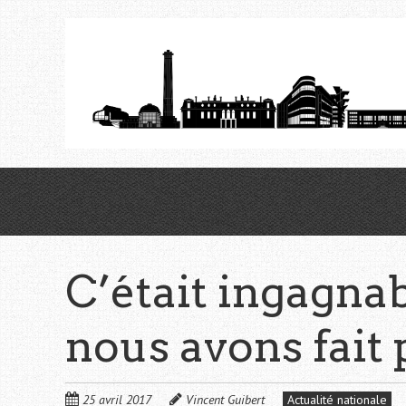
Aller
au
contenu
principal
C’était ingagnab
nous avons fait 
25 avril 2017
Vincent Guibert
Actualité nationale