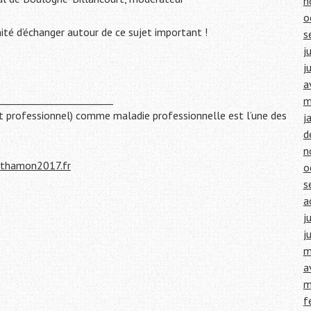
n
o
ité d’échanger autour de ce sujet important !
s
j
j
a
________________________
m
t professionnel) comme maladie professionnelle est l’une des
j
d
n
thamon2017.fr
o
s
a
j
j
m
a
m
f