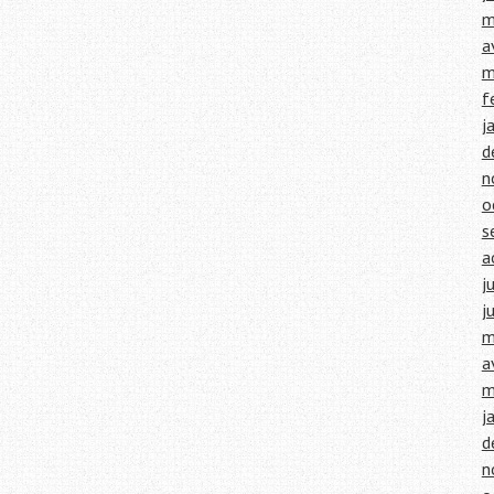
m
a
m
f
j
d
n
o
s
a
j
j
m
a
m
j
d
n