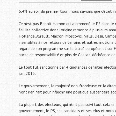
6,4% au soir du premier tour : nous savions que c’était in
Ce n’est pas Benoit Hamon qui a emmené le PS dans le 
faillite collective dont l’origine remonte à plusieurs an
Hollande, Ayrault, Macron, Moscovici, Valls, Désir, Camba
insensibles à nos retours de terrains et autres motions
regard de son programme sur le traité européen et sur Fl
pacte de responsabilité et pins de Gattaz, déchéance de n
Le tout fut sanctionné par 4 cinglantes défaites élect
juin 2015.
Le gouvernement, la majorité non-frondeuse et la directi
n’ont rien fait pour infléchir une politique austéritaire 
La plupart des électeurs, qui n’ont pas suivi tout cela en
gouvernement, le PS, ses candidats et ses élus et nous 