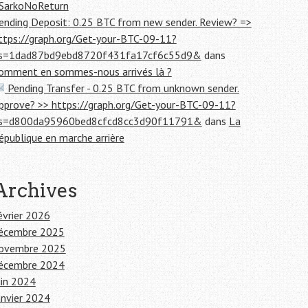
SarkoNoReturn
ending Deposit: 0.25 BTC from new sender. Review? =>
ttps://graph.org/Get-your-BTC-09-11?
s=1dad87bd9ebd8720f431fa17cf6c55d9&
dans
omment en sommes-nous arrivés là ?
Pending Transfer - 0.25 BTC from unknown sender.
pprove? >> https://graph.org/Get-your-BTC-09-11?
s=d800da95960bed8cfcd8cc3d90f11791&
dans
La
épublique en marche arrière
Archives
évrier 2026
écembre 2025
ovembre 2025
écembre 2024
uin 2024
anvier 2024