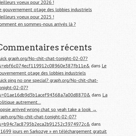
eilleurs voeux pour 2026 !
e gouvernement otage des lobbies industriels
eilleurs voeux pour 2025 !
omment en sommes-nous arrivés là ?
Commentaires récents
uick graph.org/No-chit-chat-tonight-02-07?
s=ebf6c074ecf119912c08960e387fb11e&
dans
Le
ouvernement otage des lobbies industriels
uick ping no one special? graph.org/No-chit-chat-
onight-02-07?
s=01ae16db9d3b1acef94368a7a00d8870&
dans
La
olitique autrement…
opsie arrived wrong chat so yeah take a look →
raph.org/No-chit-chat-tonight-02-07?
s=b94c7ac8795b2eca2b91252c3974972c&
dans
 1699 jours en Sarkozye » en téléchargement gratuit