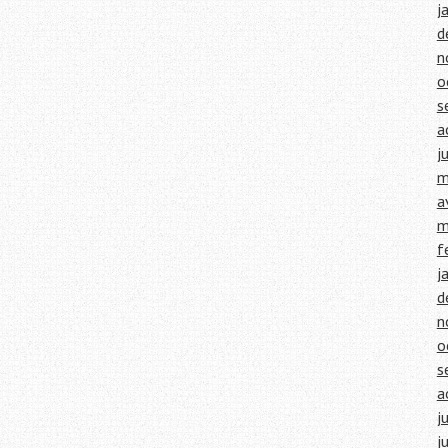
j
d
n
o
s
a
j
m
a
m
f
j
d
n
o
s
a
j
j