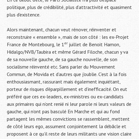
politique, plus de crédibilité, plus d’attractivité et quasiment
plus d’existence.
Alors maintenant, chacun veut rénover, réinventer et
reconstruire « ensemble », mais de son côté : les ex-Projet
er
France de Montebourg, le 1
juillet de Benoit Hamon,
Hidalgo/NVB/Taubira et même Gérard Filoche, chacun y va
de sa nouvelle gauche, de sa gauche nouvelle, de son
socialisme réinventé etc. Sans parler du Mouvement
Commun, de Movida et d’autres que j’oublie. C’est à la fois
enthousiasmant, rassurant mais également inquiétant,
porteur de risques d’éparpillement et d’inefficacité. On eut
préféré que ces ex-leaders, ex-ministres ou ex-candidats
aux primaires qui n’ont renié ni leur parole ni leurs valeurs de
gauche, qui n’ont pas basculé En Marche et qui au fond
partagent les mêmes convictions se rassemblent, mettent
de côté leurs ego, assument conjointement la débâcle et
proposent à ce qu’il reste de leurs militants une vision claire