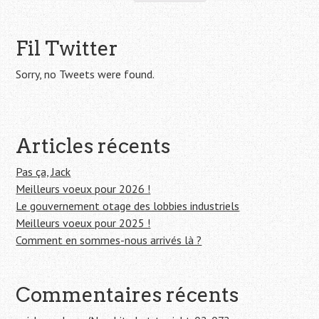
c
h
e
Fil Twitter
r
c
Sorry, no Tweets were found.
h
e
r
Articles récents
:
Pas ça, Jack
Meilleurs voeux pour 2026 !
Le gouvernement otage des lobbies industriels
Meilleurs voeux pour 2025 !
Comment en sommes-nous arrivés là ?
Commentaires récents