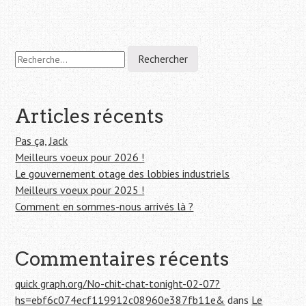
Navigation
R
e
de
c
h
l'article
e
Articles récents
r
c
Pas ça, Jack
h
Meilleurs voeux pour 2026 !
e
Le gouvernement otage des lobbies industriels
r
Meilleurs voeux pour 2025 !
Comment en sommes-nous arrivés là ?
:
Commentaires récents
quick graph.org/No-chit-chat-tonight-02-07?
hs=ebf6c074ecf119912c08960e387fb11e&
dans
Le