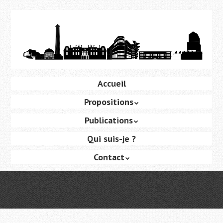
Aller
au
contenu
principal
Aller
Accueil
Menu
au
Propositions
contenu
principal
Publications
Qui suis-je ?
Contact