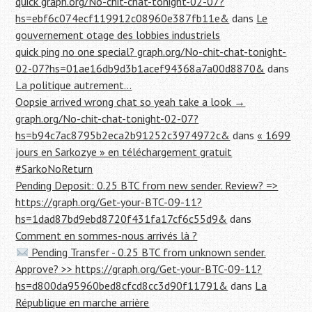
quick graph.org/No-chit-chat-tonight-02-07?
hs=ebf6c074ecf119912c08960e387fb11e&
dans
Le
gouvernement otage des lobbies industriels
quick ping no one special? graph.org/No-chit-chat-tonight-
02-07?hs=01ae16db9d3b1acef94368a7a00d8870&
dans
La politique autrement…
Oopsie arrived wrong chat so yeah take a look →
graph.org/No-chit-chat-tonight-02-07?
hs=b94c7ac8795b2eca2b91252c3974972c&
dans
« 1699
jours en Sarkozye » en téléchargement gratuit
#SarkoNoReturn
Pending Deposit: 0.25 BTC from new sender. Review? =>
https://graph.org/Get-your-BTC-09-11?
hs=1dad87bd9ebd8720f431fa17cf6c55d9&
dans
Comment en sommes-nous arrivés là ?
Pending Transfer - 0.25 BTC from unknown sender.
Approve? >> https://graph.org/Get-your-BTC-09-11?
hs=d800da95960bed8cfcd8cc3d90f11791&
dans
La
République en marche arrière