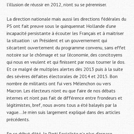
l’illusion de réussir en 2012, n’ont su se pérenniser.
La direction nationale mais aussi les directions fédérales du
PS ont fait preuve sous le quinquennat Hollande d’une
incapacité persistante à écouter les Français et à maitriser
la situation : un Président et un gouvernement qui
s’écartent ouvertement du programme convenu, sans effet
notoire sur le chômage et sur l’économie, des concitoyens
qui nous en veulent et qui finissent par nous tourner le dos.
Et ce malgré de multiples alertes dès 2013 puis à la suite
des sévères défaites électorales de 2014 et 2015. Bon
nombre de militants ont fui vers Mélenchon ou vers
Macron. Les électeurs n’ont eu que faire de nos débats
internes et n’ont pas fait de différence entre frondeurs et
légitimistes, bref, nous avons tous a été balayés par la
vague… Je m’en suis largement expliqué dans des articles
précédents.
En ce début d’été, le Parti Socialiste n’a plus d’espace