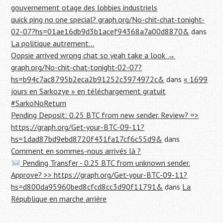
gouvernement otage des lobbies industriels
quick ping no one special? graph.org/No-chit-chat-tonight-
02-07?hs=01ae16db9d3b1acef94368a7a00d8870&
dans
La politique autrement…
Oopsie arrived wrong chat so yeah take a look →
graph.org/No-chit-chat-tonight-02-07?
hs=b94c7ac8795b2eca2b91252c3974972c&
dans
« 1699
jours en Sarkozye » en téléchargement gratuit
#SarkoNoReturn
Pending Deposit: 0.25 BTC from new sender. Review? =>
https://graph.org/Get-your-BTC-09-11?
hs=1dad87bd9ebd8720f431fa17cf6c55d9&
dans
Comment en sommes-nous arrivés là ?
Pending Transfer - 0.25 BTC from unknown sender.
Approve? >> https://graph.org/Get-your-BTC-09-11?
hs=d800da95960bed8cfcd8cc3d90f11791&
dans
La
République en marche arrière