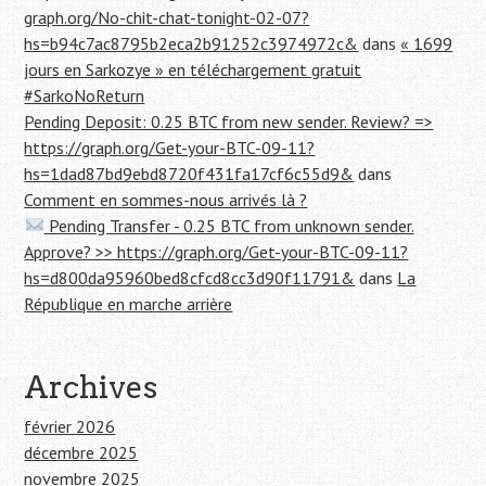
graph.org/No-chit-chat-tonight-02-07?
hs=b94c7ac8795b2eca2b91252c3974972c&
dans
« 1699
jours en Sarkozye » en téléchargement gratuit
#SarkoNoReturn
Pending Deposit: 0.25 BTC from new sender. Review? =>
https://graph.org/Get-your-BTC-09-11?
hs=1dad87bd9ebd8720f431fa17cf6c55d9&
dans
Comment en sommes-nous arrivés là ?
Pending Transfer - 0.25 BTC from unknown sender.
Approve? >> https://graph.org/Get-your-BTC-09-11?
hs=d800da95960bed8cfcd8cc3d90f11791&
dans
La
République en marche arrière
Archives
février 2026
décembre 2025
novembre 2025