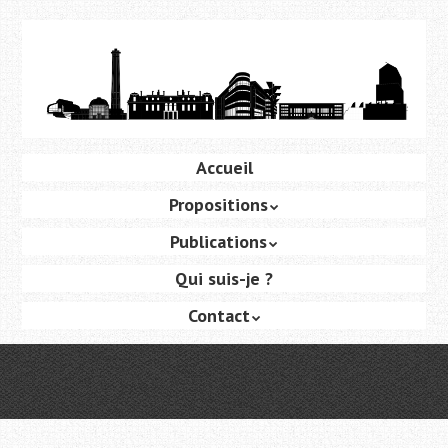
Aller
au
contenu
principal
Aller
Accueil
Menu
au
Propositions
contenu
principal
Publications
Qui suis-je ?
Contact