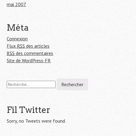
mai 2007
Méta
Connexion
Flux
RSS
des articles
RSS
des commentaires
Site de WordPress-FR
R
e
c
h
e
Fil Twitter
r
c
Sorry, no Tweets were found.
h
e