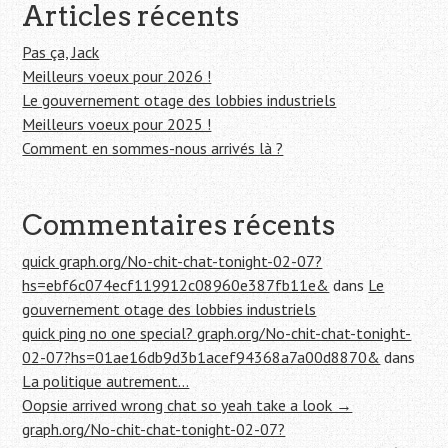
e
Articles récents
r
c
Pas ça, Jack
h
Meilleurs voeux pour 2026 !
e
Le gouvernement otage des lobbies industriels
r
Meilleurs voeux pour 2025 !
Comment en sommes-nous arrivés là ?
:
Commentaires récents
quick graph.org/No-chit-chat-tonight-02-07?
hs=ebf6c074ecf119912c08960e387fb11e&
dans
Le
gouvernement otage des lobbies industriels
quick ping no one special? graph.org/No-chit-chat-tonight-
02-07?hs=01ae16db9d3b1acef94368a7a00d8870&
dans
La politique autrement…
Oopsie arrived wrong chat so yeah take a look →
graph.org/No-chit-chat-tonight-02-07?