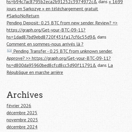
hs=b94c7ac8795b2eca2b91252c3974972c&
dans
« 1699
jours en Sarkozye » en téléchargement gratuit
#SarkoNoReturn
Pending Deposit: 0.25 BTC from new sender. Review? =>
https://graph.org/Get-your-BTC-09-11?
hs=1dad87bd9ebd8720f431fa17cf6c55d9&
dans
Comment en sommes-nous arrivés là ?
Pending Transfer - 0.25 BTC from unknown sender.
Approve? >> https://graph.org/Get-your-BTC-09-11?
hs=d800da95960bed8cfcd8cc3d90f11791&
dans
La
République en marche arrière
Archives
février 2026
décembre 2025
novembre 2025
décembre 2024