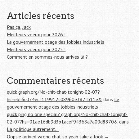
r
Articles récents
:
Pas ça, Jack
Meilleurs voeux pour 2026 !
Le gouvernement otage des lobbies industriels
Meilleurs voeux pour 2025 !
Comment en sommes-nous arrivés là ?
Commentaires récents
quick graph.org/No-chit-chat-tonight-02-07?
hs=ebf6c074ecf119912c08960e387fb11e&
dans
Le
gouvernement otage des lobbies industriels
quick ping no one special? graph.org/No-chit-chat-tonight-
02-07?hs=01ae16db9d3b1acef94368a7a00d8870&
dans
La politique autrement…
Oopsie arrived wrong chat so yeah take a look →