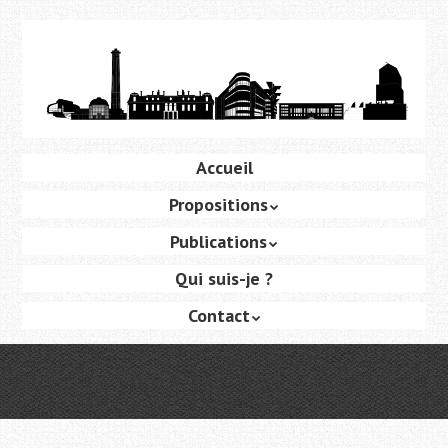
Aller
au
contenu
principal
Aller
Accueil
Menu
au
Propositions
contenu
principal
Publications
Qui suis-je ?
Contact