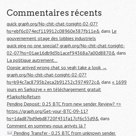
Commentaires récents
quick graph.org/No-chit-chat-tonight-02-07?
hs=ebf6c074ecf119912c08960e387fb11e&
dans
Le
gouvernement otage des lobbies industriels
quick ping no one special? graph.org/No-chit-chat-tonight-
02-07?hs=01ae16db9d3b1acef94368a7a00d8870&
dans
La politique autrement…
Oopsie arrived wrong chat so yeah take a look →
graph.org/No-chit-chat-tonight-02-07?
hs=b94c7ac8795b2eca2b91252c3974972c&
dans
« 1699
jours en Sarkozye » en téléchargement gratuit
#SarkoNoReturn
Pending Deposit: 0.25 BTC from new sender. Review? =>
https://graph.org/Get-your-BTC-09-11?
hs=1dad87bd9ebd8720f431fa17cf6c55d9&
dans
Comment en sommes-nous arrivés là ?
Pending Transfer - 0.25 BTC from unknown sender.