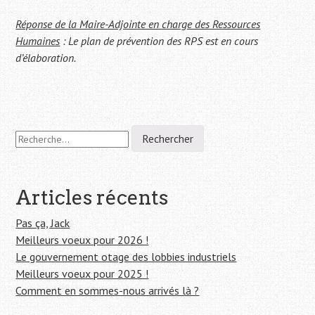
Réponse de la Maire-Adjointe en charge des Ressources
Humaines
: Le plan de prévention des RPS est en cours
d’élaboration.
Navigation
R
e
de
c
h
l'article
e
Articles récents
r
c
Pas ça, Jack
h
Meilleurs voeux pour 2026 !
e
Le gouvernement otage des lobbies industriels
r
Meilleurs voeux pour 2025 !
Comment en sommes-nous arrivés là ?
: