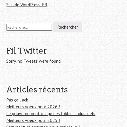
Site de WordPress-FR
R
e
c
h
e
Fil Twitter
r
c
Sorry, no Tweets were found.
h
e
r
Articles récents
:
Pas ça, Jack
Meilleurs voeux pour 2026 !
Le gouvernement otage des lobbies industriels
Meilleurs voeux pour 2025 !