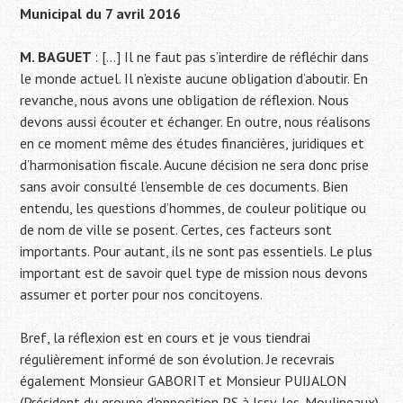
Municipal du 7 avril 2016
M. BAGUET
: […] Il ne faut pas s’interdire de réfléchir dans
le monde actuel. Il n’existe aucune obligation d’aboutir. En
revanche, nous avons une obligation de réflexion. Nous
devons aussi écouter et échanger. En outre, nous réalisons
en ce moment même des études financières, juridiques et
d’harmonisation fiscale. Aucune décision ne sera donc prise
sans avoir consulté l’ensemble de ces documents. Bien
entendu, les questions d’hommes, de couleur politique ou
de nom de ville se posent. Certes, ces facteurs sont
importants. Pour autant, ils ne sont pas essentiels. Le plus
important est de savoir quel type de mission nous devons
assumer et porter pour nos concitoyens.
Bref, la réflexion est en cours et je vous tiendrai
régulièrement informé de son évolution. Je recevrais
également Monsieur GABORIT et Monsieur PUIJALON
(Président du groupe d’opposition PS à Issy-les-Moulineaux)