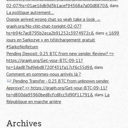
02-07?hs=01ae16db9d3b1acef94368a7a00d8870&
dans
La politique autrement…
Oopsie arrived wrong chat so yeah take a look →
graph.org/No-chit-chat-tonight-02-07?
hs=b94c7ac8795b2eca2b91252c3974972c&
dans
« 1699
jours en Sarkozye » en téléchargement gratuit
#SarkoNoReturn
Pending Deposit: 0.25 BTC from new sender. Review? =>
https://graph.org/Get-your-BTC-09-11?
hs=1dad87bd9ebd8720f431fa17cf6c55d9&
dans
Comment en sommes-nous arrivés là ?
Pending Transfer - 0.25 BTC from unknown sender.
Approve? >> https://graph.org/Get-your-BTC-09-11?
hs=d800da95960bed8cfcd8cc3d90f11791&
dans
La
République en marche arrière
Archives