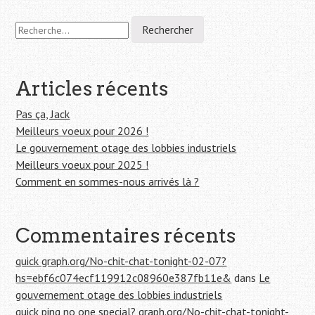
Navigation
R
e
de
c
h
l'article
e
Articles récents
r
c
Pas ça, Jack
h
Meilleurs voeux pour 2026 !
e
Le gouvernement otage des lobbies industriels
r
Meilleurs voeux pour 2025 !
Comment en sommes-nous arrivés là ?
:
Commentaires récents
quick graph.org/No-chit-chat-tonight-02-07?
hs=ebf6c074ecf119912c08960e387fb11e&
dans
Le
gouvernement otage des lobbies industriels
quick ping no one special? graph.org/No-chit-chat-tonight-