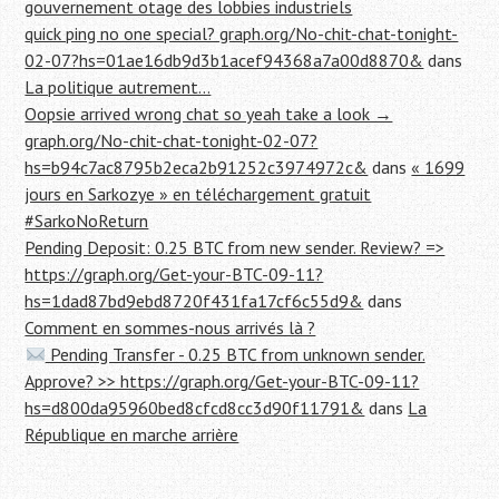
gouvernement otage des lobbies industriels
quick ping no one special? graph.org/No-chit-chat-tonight-
02-07?hs=01ae16db9d3b1acef94368a7a00d8870&
dans
La politique autrement…
Oopsie arrived wrong chat so yeah take a look →
graph.org/No-chit-chat-tonight-02-07?
hs=b94c7ac8795b2eca2b91252c3974972c&
dans
« 1699
jours en Sarkozye » en téléchargement gratuit
#SarkoNoReturn
Pending Deposit: 0.25 BTC from new sender. Review? =>
https://graph.org/Get-your-BTC-09-11?
hs=1dad87bd9ebd8720f431fa17cf6c55d9&
dans
Comment en sommes-nous arrivés là ?
Pending Transfer - 0.25 BTC from unknown sender.
Approve? >> https://graph.org/Get-your-BTC-09-11?
hs=d800da95960bed8cfcd8cc3d90f11791&
dans
La
République en marche arrière