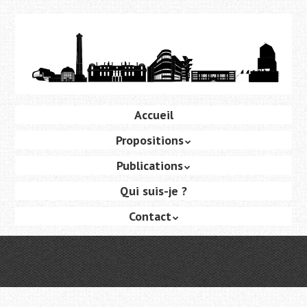
Aller
au
contenu
principal
Aller
Accueil
Menu
au
Propositions
contenu
principal
Publications
Qui suis-je ?
Contact