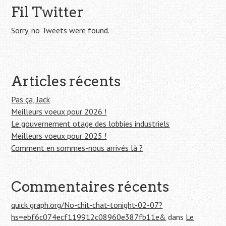
e
Fil Twitter
r
c
Sorry, no Tweets were found.
h
e
r
Articles récents
:
Pas ça, Jack
Meilleurs voeux pour 2026 !
Le gouvernement otage des lobbies industriels
Meilleurs voeux pour 2025 !
Comment en sommes-nous arrivés là ?
Commentaires récents
quick graph.org/No-chit-chat-tonight-02-07?
hs=ebf6c074ecf119912c08960e387fb11e&
dans
Le