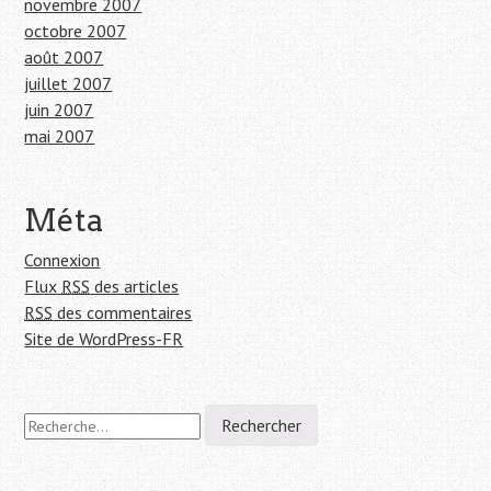
novembre 2007
octobre 2007
août 2007
juillet 2007
juin 2007
mai 2007
Méta
Connexion
Flux
RSS
des articles
RSS
des commentaires
Site de WordPress-FR
R
e
c
h