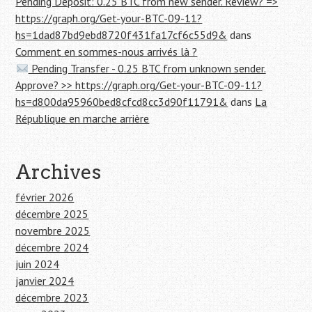
Pending Deposit: 0.25 BTC from new sender. Review? =>
https://graph.org/Get-your-BTC-09-11?
hs=1dad87bd9ebd8720f431fa17cf6c55d9&
dans
Comment en sommes-nous arrivés là ?
Pending Transfer - 0.25 BTC from unknown sender.
Approve? >> https://graph.org/Get-your-BTC-09-11?
hs=d800da95960bed8cfcd8cc3d90f11791&
dans
La
République en marche arrière
Archives
février 2026
décembre 2025
novembre 2025
décembre 2024
juin 2024
janvier 2024
décembre 2023