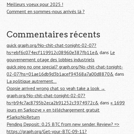
r
Meilleurs voeux pour 2025 !
Comment en sommes-nous arrivés là ?
:
Commentaires récents
quick graph.org/No-chit-chat-tonight-02-07?
hs=ebf6c074ecf119912c08960e387fb11e&
dans
Le
gouvernement otage des lobbies industriels
quick ping no one special? graph.org/No-chit-chat-tonight-
02-07?hs=01ae16db9d3b1acef94368a7a00d8870&
dans
La politique autrement…
Oopsie arrived wrong chat so yeah take a look →
graph.org/No-chit-chat-tonight-02-07?
hs=b94c7ac8795b2eca2b91252c3974972c&
dans
« 1699
jours en Sarkozye » en téléchargement gratuit
#SarkoNoReturn
Pending Deposit: 0.25 BTC from new sender. Review? =>
https://graph.org/Get-your-BTC-09-11?