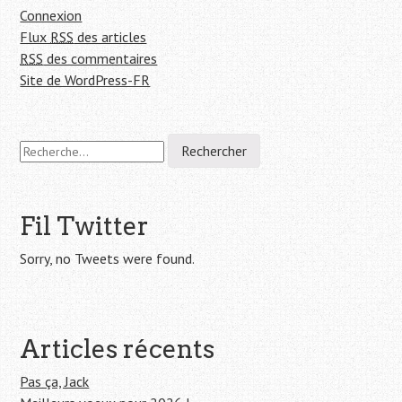
Connexion
Flux
RSS
des articles
RSS
des commentaires
Site de WordPress-FR
R
e
c
h
e
Fil Twitter
r
c
Sorry, no Tweets were found.
h
e
r
Articles récents
:
Pas ça, Jack