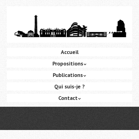
Aller
au
contenu
principal
Aller
Accueil
Menu
au
Propositions
contenu
principal
Publications
Qui suis-je ?
Contact