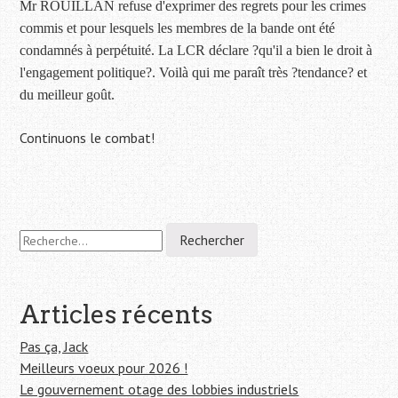
Mr ROUILLAN refuse d'exprimer des regrets pour les crimes
commis et pour lesquels les membres de la bande ont été
condamnés à perpétuité. La LCR déclare ?qu'il a bien le droit à
l'engagement politique?. Voilà qui me paraît très ?tendance? et
du meilleur goût.
Continuons le combat!
Navigation
R
e
de
c
h
l'article
e
Articles récents
r
c
Pas ça, Jack
h
Meilleurs voeux pour 2026 !
e
Le gouvernement otage des lobbies industriels