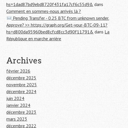
hs=1dad87bd9ebd8720f431fa17cf6c55d9&
dans
Comment en sommes-nous arrivés là ?
Pending Transfer - 0.25 BTC from unknown sender.
Approve? >> https://graph.org/Get-your-BTC-09-11?
hs=d800da95960bed8cfcd8cc3d90f11791&
dans
La
République en marche arrière
Archives
février 2026
décembre 2025
novembre 2025
décembre 2024
juin 2024
janvier 2024
décembre 2023
mars 2023
décembre 2022