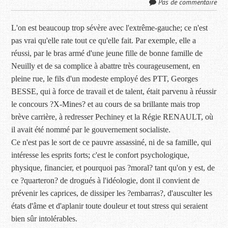
Pas de commentaire
L'on est beaucoup trop sévère avec l'extrême-gauche; ce n'est
pas vrai qu'elle rate tout ce qu'elle fait. Par exemple, elle a
réussi, par le bras armé d'une jeune fille de bonne famille de
Neuilly et de sa complice à abattre très courageusement, en
pleine rue, le fils d'un modeste employé des PTT, Georges
BESSE, qui à force de travail et de talent, était parvenu à réussir
le concours ?X-Mines? et au cours de sa brillante mais trop
brève carrière, à redresser Pechiney et la Régie RENAULT, où
il avait été nommé par le gouvernement socialiste.
Ce n'est pas le sort de ce pauvre assassiné, ni de sa famille, qui
intéresse les esprits forts; c'est le confort psychologique,
physique, financier, et pourquoi pas ?moral? tant qu'on y est, de
ce ?quarteron? de drogués à l'idéologie, dont il convient de
prévenir les caprices, de dissiper les ?embarras?, d'ausculter les
états d'âme et d'aplanir toute douleur et tout stress qui seraient
bien sûr intolérables.