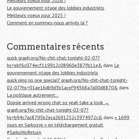
Meilleurs voeux pour 2026 !
Le gouvernement otage des lobbies industriels
Meilleurs voeux pour 2025 !
Comment en sommes-nous arrivés là ?
Commentaires récents
quick graph.org/No-chit-chat-tonight-02-07?
hs=ebf6c074ecf119912c08960e387fb11e&
dans
Le
gouvernement otage des lobbies industriels
quick ping no one special? graph.org/No-chit-chat-tonight-
02-07?hs=01ae16db9d3b1acef94368a7a00d8870&
dans
La politique autrement…
Oopsie arrived wrong chat so yeah take a look →
graph.org/No-chit-chat-tonight-02-07?
hs=b94c7ac8795b2eca2b91252c3974972c&
dans
« 1699
jours en Sarkozye » en téléchargement gratuit
#SarkoNoReturn