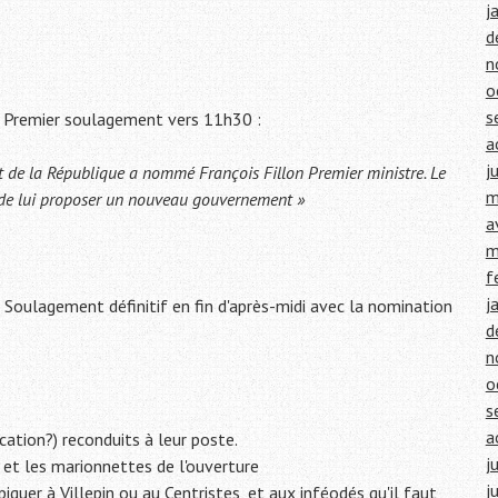
j
d
n
o
s
tre. Premier soulagement vers 11h30 :
a
j
dent de la République a nommé François Fillon Premier ministre. Le
m
 de lui proposer un nouveau gouvernement »
a
m
f
j
r. Soulagement définitif en fin d'après-midi avec la nomination
d
n
o
s
a
cation?) reconduits à leur poste.
j
 et les marionnettes de l'ouverture
j
iquer à Villepin ou au Centristes, et aux inféodés qu'il faut