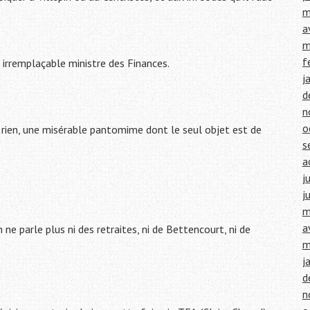
m
a
m
f
irremplaçable ministre des Finances.
j
d
n
o
r rien, une misérable pantomime dont le seul objet est de
s
a
j
j
m
a
 ne parle plus ni des retraites, ni de Bettencourt, ni de
m
j
d
n