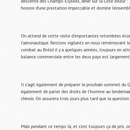
descente des Champs-Elysées, diner sur la Côte d'Azur :
honore d'une prestation impeccable et domine l'ensemble
On attend de cette visite d'importantes retombées éco
l'aéronautique. Restons vigilants en nous remémorant l
combat au Brésil il y a quelques années, toujours en a
balance commerciale entre les deux pays est largement à 
Il s'agit également de préparer le prochain sommet du G20
également de parler des droits de l'homme au lendemain 
chinois. On assurera trois jours plus tard que la question
Mais pendant ce temps là, et c'est toujours ça de pris, on