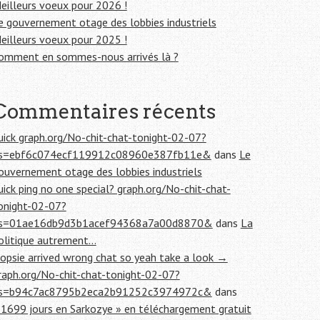
eilleurs voeux pour 2026 !
e gouvernement otage des lobbies industriels
eilleurs voeux pour 2025 !
omment en sommes-nous arrivés là ?
Commentaires récents
uick graph.org/No-chit-chat-tonight-02-07?
s=ebf6c074ecf119912c08960e387fb11e&
dans
Le
ouvernement otage des lobbies industriels
uick ping no one special? graph.org/No-chit-chat-
onight-02-07?
s=01ae16db9d3b1acef94368a7a00d8870&
dans
La
olitique autrement…
opsie arrived wrong chat so yeah take a look →
raph.org/No-chit-chat-tonight-02-07?
s=b94c7ac8795b2eca2b91252c3974972c&
dans
 1699 jours en Sarkozye » en téléchargement gratuit