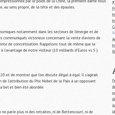
 impressionnée par le poids de la Chine, la première dame nous
#
, au sens propre, de la tête et des épaules.
P
h
h
C
nomiques notamment dans les secteurs de l'énergie et de
es communiqués victorieux concernant la vente d'avions de
A
ttente de concrétisation. Rappelons tout de même que la
h
l'avantage de notre visiteur (10 milliards d'Euros vs 5 ).
R
 et de montrer que l'on discute d'égal à égal. Il s'agirait
f
de l'attribution du Prix Nobel de la Paix à un opposant
d
 a bel et bien été abordée.
n
d
j
j
 ne parle plus ni des retraites, ni de Bettencourt, ni de