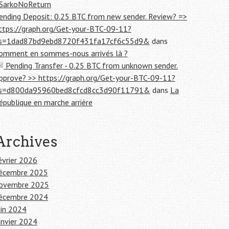
SarkoNoReturn
ending Deposit: 0.25 BTC from new sender. Review? =>
ttps://graph.org/Get-your-BTC-09-11?
s=1dad87bd9ebd8720f431fa17cf6c55d9&
dans
omment en sommes-nous arrivés là ?
Pending Transfer - 0.25 BTC from unknown sender.
pprove? >> https://graph.org/Get-your-BTC-09-11?
s=d800da95960bed8cfcd8cc3d90f11791&
dans
La
épublique en marche arrière
Archives
évrier 2026
écembre 2025
ovembre 2025
écembre 2024
uin 2024
anvier 2024