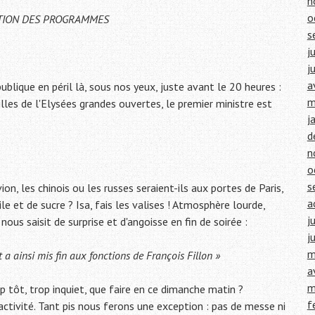
n
o
PTION DES PROGRAMMES
s
j
j
a
ublique en péril là, sous nos yeux, juste avant le 20 heures :
m
lles de l'Elysées grandes ouvertes, le premier ministre est
j
d
n
o
s
vion, les chinois ou les russes seraient-ils aux portes de Paris,
a
uile et de sucre ? Isa, fais les valises ! Atmosphère lourde,
j
ous saisit de surprise et d'angoisse en fin de soirée :
j
m
 a ainsi mis fin aux fonctions de François Fillon »
a
m
p tôt, trop inquiet, que faire en ce dimanche matin ?
f
tivité. Tant pis nous ferons une exception : pas de messe ni