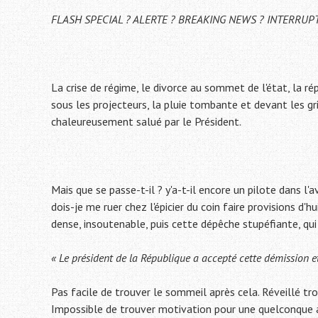
FLASH SPECIAL ? ALERTE ? BREAKING NEWS ? INTERRU
La crise de régime, le divorce au sommet de l'état, la rép
sous les projecteurs, la pluie tombante et devant les gri
chaleureusement salué par le Président.
Mais que se passe-t-il ? y'a-t-il encore un pilote dans l'a
dois-je me ruer chez l'épicier du coin faire provisions d'h
dense, insoutenable, puis cette dépêche stupéfiante, qui n
« Le président de la République a accepté cette démission et
Pas facile de trouver le sommeil après cela. Réveillé tro
Impossible de trouver motivation pour une quelconque ac