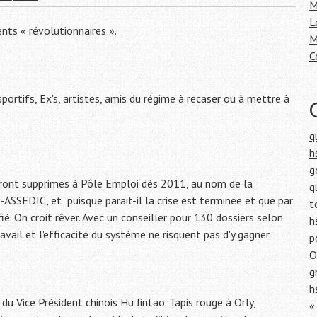
h
M
e
L
nts « révolutionnaires ».
r
M
C
:
ortifs, Ex's, artistes, amis du régime à recaser ou à mettre à
q
h
g
ont supprimés à Pôle Emploi dès 2011, au nom de la
q
-ASSEDIC, et puisque parait-il la crise est terminée et que par
t
ié. On croit rêver. Avec un conseiller pour 130 dossiers selon
h
ravail et l'efficacité du système ne risquent pas d'y gagner.
p
O
g
h
u Vice Président chinois Hu Jintao. Tapis rouge à Orly,
«