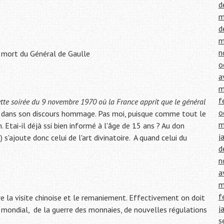
d
m
d
m
n
 mort du Général de Gaulle
o
a
m
f
ette soirée du 9 novembre 1970 où la France apprit que le général
o
t dans son discours hommage. Pas moi, puisque comme tout le
m
 Etai-il déjà ssi bien informé à l'âge de 15 ans ? Au don
j
s'ajoute donc celui de l'art divinatoire. A quand celui du
d
n
a
m
f
re la visite chinoise et le remaniement. Effectivement on doit
j
ue mondial, de la guerre des monnaies, de nouvelles régulations
s