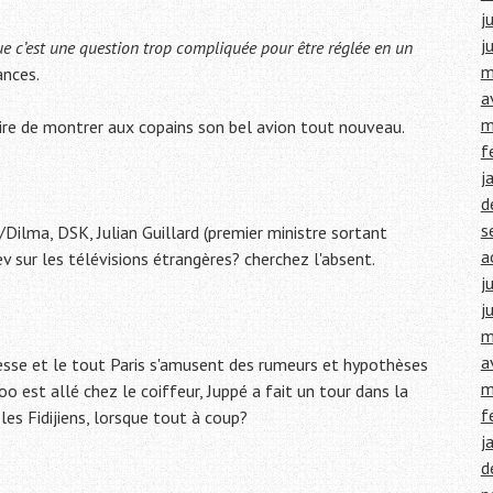
j
j
ue c’est une question trop compliquée pour être réglée en un
m
ances.
a
m
stoire de montrer aux copains son bel avion tout nouveau.
f
j
d
s
Dilma, DSK, Julian Guillard (premier ministre sortant
a
 sur les télévisions étrangères? cherchez l'absent.
j
j
m
a
sse et le tout Paris s'amusent des rumeurs et hypothèses
m
o est allé chez le coiffeur, Juppé a fait un tour dans la
f
les Fidijiens, lorsque tout à coup?
j
d