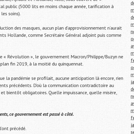
d
l public (5000 lits en moins chaque année, tarification à
m
les soins).
d
m
roduction des masques, aucun plan d’approvisionnement n’aurait
n
ments Hollande, comme Secrétaire Général adjoint puis comme
o
a
m
 de « Révolution », le gouvernement Macron/Philippe/Buzyn ne
f
e plan fin 2019, à la moitié du quinquennat.
o
m
que la pandémie se profilait, aucune anticipation là encore, rien
j
ments précédents. D’où la communication contradictoire au
d
, et bientôt obligatoires. Quelle impuissance, quelle misère,
n
a
m
ents, ce gouvernement est passé à côté.
f
j
l’ont précédé.
s