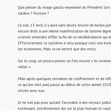
Que penser du virage gaullo-keynésien du Président lors
tardive ? Posture ?
Ce soir, 13 avril, il y aura sans doute encore de belles 
encore droit à une nième manifestation de lyrisme digne c
croiront entendre siffler la fin de ce néolibéralisme qu
Effectivement ce système a vécu puisque c’est son inve
les économies. Mais ce ne seront que des mots.
Sur le coup, on pourra penser un fois encore « ils revien
railler ».
Mais après quelques semaines de confinement et de réf
ce qui (ne s’est pas) passé au début de cette année 2020
s’écrire avec eux.
Je ne suis pas pour autant favorable à des recours judici
exténuant, extrêmement dur sur le plan humain et vaut 