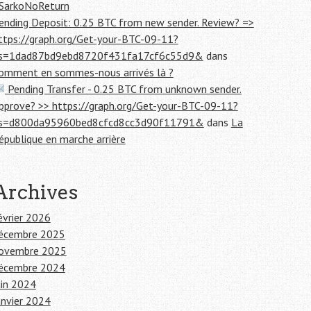
SarkoNoReturn
ending Deposit: 0.25 BTC from new sender. Review? =>
ttps://graph.org/Get-your-BTC-09-11?
s=1dad87bd9ebd8720f431fa17cf6c55d9&
dans
omment en sommes-nous arrivés là ?
Pending Transfer - 0.25 BTC from unknown sender.
pprove? >> https://graph.org/Get-your-BTC-09-11?
s=d800da95960bed8cfcd8cc3d90f11791&
dans
La
épublique en marche arrière
Archives
évrier 2026
écembre 2025
ovembre 2025
écembre 2024
uin 2024
anvier 2024