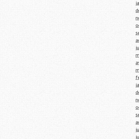
j
d
n
o
s
a
j
m
a
m
f
j
d
n
o
s
a
j
j