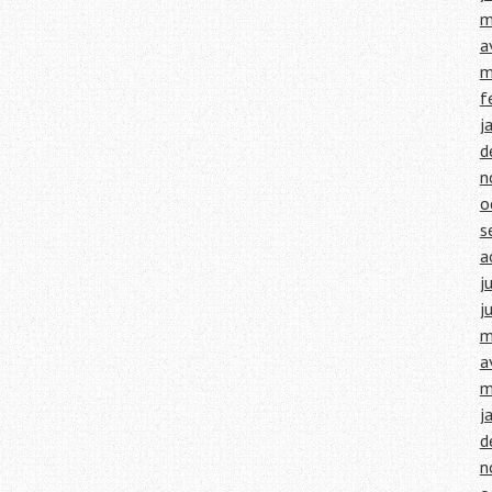
m
a
m
f
j
d
n
o
s
a
j
j
m
a
m
j
d
n