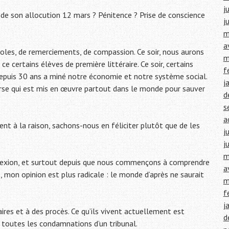
j
 de son allocution 12 mars ? Pénitence ? Prise de conscience
j
m
a
paroles, de remerciements, de compassion. Ce soir, nous aurons
m
e certains élèves de première littéraire. Ce soir, certains
f
i depuis 30 ans a miné notre économie et notre système social.
j
rse qui est mis en œuvre partout dans le monde pour sauver
d
s
a
nent à la raison, sachons-nous en féliciter plutôt que de les
j
j
m
lexion, et surtout depuis que nous commençons à comprendre
a
, mon opinion est plus radicale : le monde d’après ne saurait
m
f
j
aires et à des procès. Ce qu’ils vivent actuellement est
d
toutes les condamnations d’un tribunal.