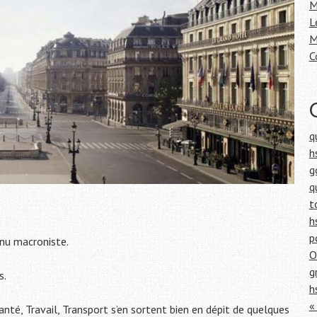
h
M
e
L
r
M
C
:
q
h
g
q
t
h
p
enu macroniste.
O
g
s.
h
«
nté, Travail, Transport s’en sortent bien en dépit de quelques