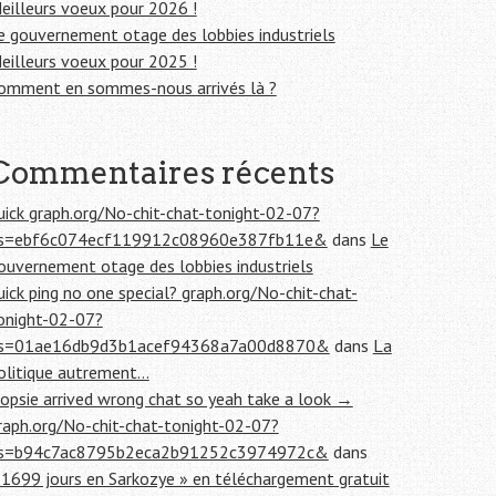
eilleurs voeux pour 2026 !
e gouvernement otage des lobbies industriels
eilleurs voeux pour 2025 !
omment en sommes-nous arrivés là ?
Commentaires récents
uick graph.org/No-chit-chat-tonight-02-07?
s=ebf6c074ecf119912c08960e387fb11e&
dans
Le
ouvernement otage des lobbies industriels
uick ping no one special? graph.org/No-chit-chat-
onight-02-07?
s=01ae16db9d3b1acef94368a7a00d8870&
dans
La
olitique autrement…
opsie arrived wrong chat so yeah take a look →
raph.org/No-chit-chat-tonight-02-07?
s=b94c7ac8795b2eca2b91252c3974972c&
dans
 1699 jours en Sarkozye » en téléchargement gratuit