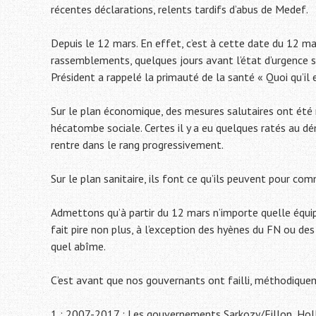
récentes déclarations, relents tardifs d’abus de Medef.
Depuis le 12 mars. En effet, c’est à cette date du 12 ma
rassemblements, quelques jours avant l’état d’urgence sa
Président a rappelé la primauté de la santé « Quoi qu’il 
Sur le plan économique, des mesures salutaires ont été 
hécatombe sociale. Certes il y a eu quelques ratés au dé
rentre dans le rang progressivement.
Sur le plan sanitaire, ils font ce qu’ils peuvent pour co
Admettons qu’à partir du 12 mars n’importe quelle équip
fait pire non plus, à l’exception des hyènes du FN ou des
quel abîme.
C’est avant que nos gouvernants ont failli, méthodique
1 : 2007-2017 : Les gouvernements Sarkozy/Fillon, Holl