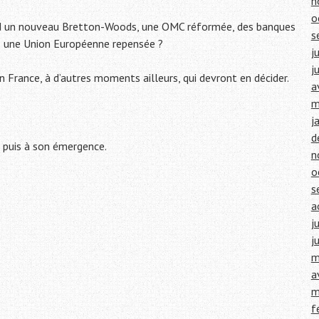
n
o
uand un nouveau Bretton-Woods, une OMC réformée, des banques
s
ns une Union Européenne repensée ?
j
j
n France, à d’autres moments ailleurs, qui devront en décider.
a
m
j
d
é puis à son émergence.
n
o
s
a
j
j
m
a
m
f