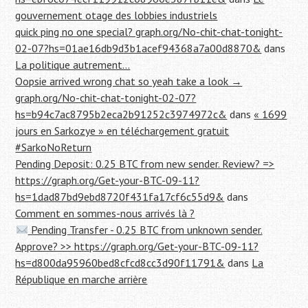
gouvernement otage des lobbies industriels
quick ping no one special? graph.org/No-chit-chat-tonight-
02-07?hs=01ae16db9d3b1acef94368a7a00d8870&
dans
La politique autrement…
Oopsie arrived wrong chat so yeah take a look →
graph.org/No-chit-chat-tonight-02-07?
hs=b94c7ac8795b2eca2b91252c3974972c&
dans
« 1699
jours en Sarkozye » en téléchargement gratuit
#SarkoNoReturn
Pending Deposit: 0.25 BTC from new sender. Review? =>
https://graph.org/Get-your-BTC-09-11?
hs=1dad87bd9ebd8720f431fa17cf6c55d9&
dans
Comment en sommes-nous arrivés là ?
Pending Transfer - 0.25 BTC from unknown sender.
Approve? >> https://graph.org/Get-your-BTC-09-11?
hs=d800da95960bed8cfcd8cc3d90f11791&
dans
La
République en marche arrière