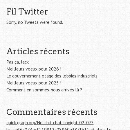
h
e
Fil Twitter
r
c
Sorry, no Tweets were found.
h
e
r
Articles récents
:
Pas ça, Jack
Meilleurs voeux pour 2026 !
Le gouvernement otage des lobbies industriels
Meilleurs voeux pour 2025 !
Comment en sommes-nous arrivés là ?
Commentaires récents
quick graph.org/No-chit-chat-tonight-02-07?
hs=ebf6c074ecf119912c08960e387fb11e&
dans
Le