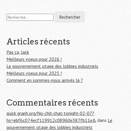
Navigation
R
e
de
c
h
l'article
e
Articles récents
r
c
Pas ça, Jack
h
Meilleurs voeux pour 2026 !
e
Le gouvernement otage des lobbies industriels
r
Meilleurs voeux pour 2025 !
Comment en sommes-nous arrivés là ?
:
Commentaires récents
quick graph.org/No-chit-chat-tonight-02-07?
hs=ebf6c074ecf119912c08960e387fb11e&
dans
Le
gouvernement otage des lobbies industriels