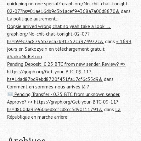
quick ping no one special? graph.org/No-chit-chat-tonight-
02-07?hs=01ae16db9d3b1acef94368a7a00d8870&
dans
La politique autrement…
Oopsie arrived wrong chat so yeah take a look →
graph.org/No-chit-chat-tonight-02-07?
hs=b94c7ac8795b2eca2b91252c3974972c&
dans
« 1699
jours en Sarkozye » en téléchargement gratuit
#SarkoNoReturn
Pending Deposit: 0.25 BTC from new sender. Review? =>
https://graph.org/Get-your-BTC-09-11?
hs=1dad87bd9ebd8720f431fa17cf6c55d9&
dans
Comment en sommes-nous arrivés là ?
Pending Transfer - 0.25 BTC from unknown sender.
Approve? >> https://graph.org/Get-your-BTC-09-11?
hs=d800da95960bed8cfcd8cc3d90f11791&
dans
La
République en marche arrière