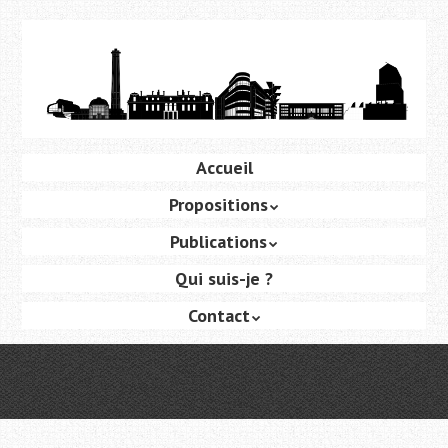
Aller
au
contenu
principal
Aller
Accueil
Menu
au
Propositions
contenu
principal
Publications
Qui suis-je ?
Contact