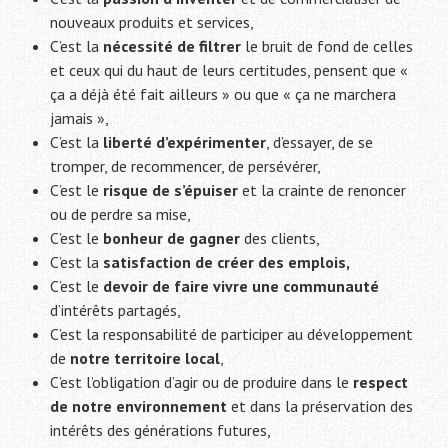
nouveaux produits et services,
C’est la
nécessité de filtrer
le bruit de fond de celles
et ceux qui du haut de leurs certitudes, pensent que «
ça a déjà été fait ailleurs » ou que « ça ne marchera
jamais »,
C’est la
liberté d’expérimenter
, d’essayer, de se
tromper, de recommencer, de persévérer,
C’est le
risque de s’épuiser
et la crainte de renoncer
ou de perdre sa mise,
C’est le
bonheur de gagner
des clients,
C’est la
satisfaction de créer des emplois,
C’est le
devoir de faire vivre une communauté
d’intérêts partagés,
C’est la responsabilité de participer au développement
de
notre territoire local
,
C’est l’obligation d’agir ou de produire dans le
respect
de notre environnement
et dans la préservation des
intérêts des générations futures,