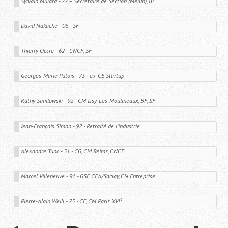
Sylvain Mulard - 77 – Secrétaire de Section (Melun), BF
David Nakache - 06 - SF
Thierry Occre - 62 - CNCF, SF
Georges-Marie Putois - 75 - ex-CE Startup
Kathy Similowski - 92 - CM Issy-Les-Moulineaux, BF, SF
Jean-François Simon - 92 - Retraité de l'industrie 
Alexandre Tunc - 51 - CG, CM Reims, CNCF
Marcel Villeneuve - 91 - GSE CEA/Saclay, CN Entreprise 
Pierre-Alain Weill - 75 - CE, CM Paris XVI° 