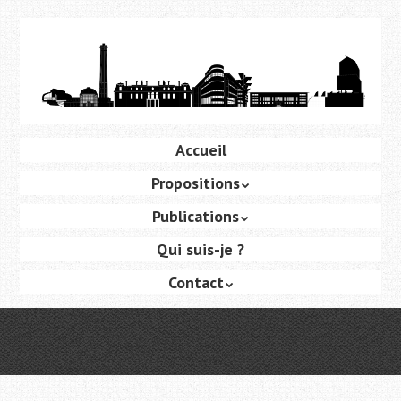
Aller
au
contenu
principal
Aller
Accueil
Menu
au
Propositions
contenu
principal
Publications
Qui suis-je ?
Contact