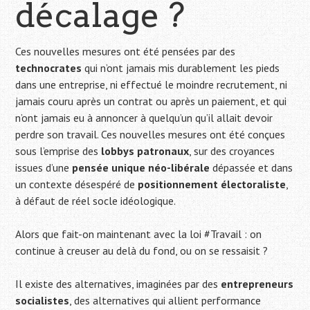
décalage ?
Ces nouvelles mesures ont été pensées par des
technocrates
qui n’ont jamais mis durablement les pieds
dans une entreprise, ni effectué le moindre recrutement, ni
jamais couru après un contrat ou après un paiement, et qui
n’ont jamais eu à annoncer à quelqu’un qu’il allait devoir
perdre son travail. Ces nouvelles mesures ont été conçues
sous l’emprise des
lobbys patronaux
, sur des croyances
issues d’une
pensée unique néo-libérale
dépassée et dans
un contexte désespéré de
positionnement électoraliste
,
à défaut de réel socle idéologique.
Alors que fait-on maintenant avec la loi #Travail : on
continue à creuser au delà du fond, ou on se ressaisit ?
Il existe des alternatives, imaginées par des
entrepreneurs
socialistes
, des alternatives qui allient performance