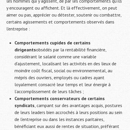
les hommes qui y agissent, de par les comportements qu’ils
y encouragent ou affichent. Et là effectivement, on peut
aimer ou pas, apprécier ou détester, soutenir ou combattre,
certains agissements et comportements observés dans
l’entreprise :
Comportements cupides de certains
dirigeants
obsédés par la rentabilité financière,
considérant le salarié comme une variable
d’ajustement, localisant les activités en des lieux de
moindre coût fiscal, social ou environnemental, au
mépris des ouvriers, employés ou cadres ayant
loyalement consacré leur temps et leur énergie à
l’accomplissement de leurs tâches ;
Comportements conservateurs de certains
syndicats
, campant sur des avantages acquis, postures
de leurs leaders bien accrochés à leurs positions au sein
de l’entreprise ou dans les instances paritaires,
bénéficiant eux aussi de rentes de situation, préférant