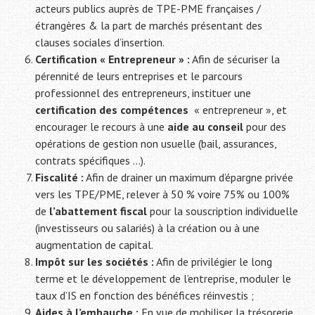
acteurs publics auprès de TPE-PME françaises /
étrangères & la part de marchés présentant des
clauses sociales d’insertion.
Certification « Entrepreneur » :
Afin de sécuriser la
pérennité de leurs entreprises et le parcours
professionnel des entrepreneurs, instituer une
certification des compétences
« entrepreneur », et
encourager le recours à une
aide au conseil
pour des
opérations de gestion non usuelle (bail, assurances,
contrats spécifiques …).
Fiscalité :
Afin de drainer un maximum d’épargne privée
vers les TPE/PME, relever à 50 % voire 75% ou 100%
de
l’abattement fiscal
pour la souscription individuelle
(investisseurs ou salariés) à la création ou à une
augmentation de capital.
Impôt sur les sociétés :
Afin de privilégier le long
terme et le développement de l’entreprise, moduler le
taux d’IS en fonction des bénéfices réinvestis ;
Aides à l’embauche :
En vue de mobiliser la trésorerie