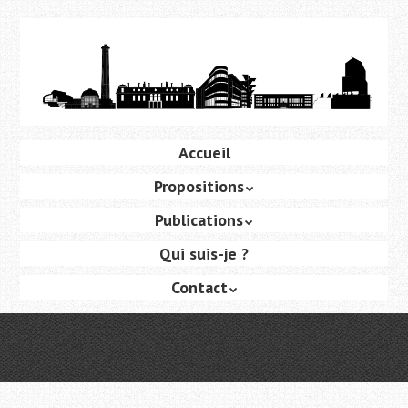
Aller
au
contenu
principal
Aller
Accueil
Menu
au
Propositions
contenu
principal
Publications
Qui suis-je ?
Contact