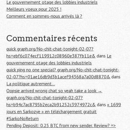
Le gouvernement otage des lobbies industriels
r
Meilleurs voeux pour 2025 !
Comment en sommes-nous arrivés là ?
:
Commentaires récents
quick graph.org/No-chit-chat-tonight-02-07?
hs=ebf6c074ecf119912c08960e387fb11e&
dans
Le
gouvernement otage des lobbies industriels
quick ping no one special? graph.org/No-chit-chat-tonight-
02-07?hs=01ae16db9d3b1acef94368a7a00d8870&
dans
La politique autrement…
Oopsie arrived wrong chat so yeah take a look →
graph.org/No-chit-chat-tonight-02-07?
hs=b94c7ac8795b2eca2b91252c3974972c&
dans
« 1699
jours en Sarkozye » en téléchargement gratuit
#SarkoNoReturn
Pending Deposit: 0.25 BTC from new sender. Review? =>