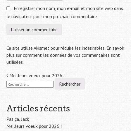
Enregistrer mon nom, mon e-mail et mon site web dans
le navigateur pour mon prochain commentaire.
Ce site utilise Akismet pour réduire les indésirables.
En savoir
plus sur comment les données de vos commentaires sont
utilisées
.
Navigation
Meilleurs voeux pour 2026 !
R
de
e
c
l'article
h
e
Articles récents
r
c
Pas ça, Jack
h
Meilleurs voeux pour 2026 !
e