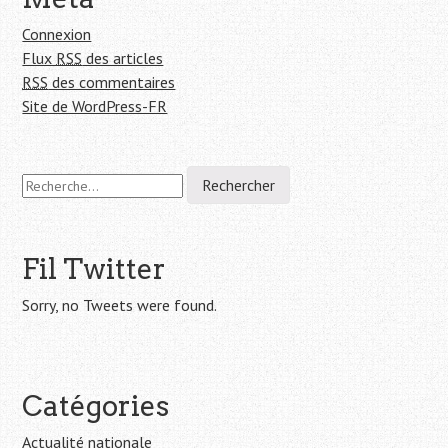
Connexion
Flux
RSS
des articles
RSS
des commentaires
Site de WordPress-FR
R
e
c
h
e
Fil Twitter
r
c
Sorry, no Tweets were found.
h
e
r
Catégories
:
Actualité nationale