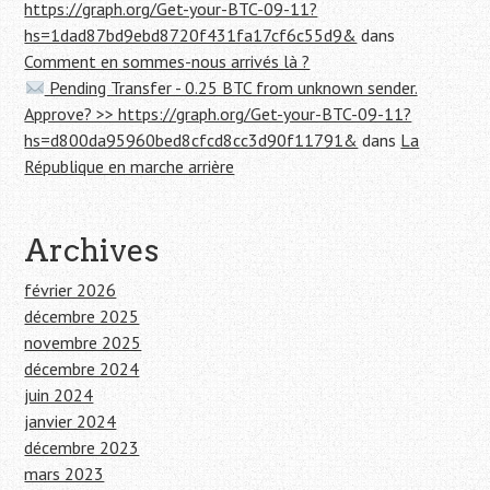
https://graph.org/Get-your-BTC-09-11?
hs=1dad87bd9ebd8720f431fa17cf6c55d9&
dans
Comment en sommes-nous arrivés là ?
Pending Transfer - 0.25 BTC from unknown sender.
Approve? >> https://graph.org/Get-your-BTC-09-11?
hs=d800da95960bed8cfcd8cc3d90f11791&
dans
La
République en marche arrière
Archives
février 2026
décembre 2025
novembre 2025
décembre 2024
juin 2024
janvier 2024
décembre 2023
mars 2023