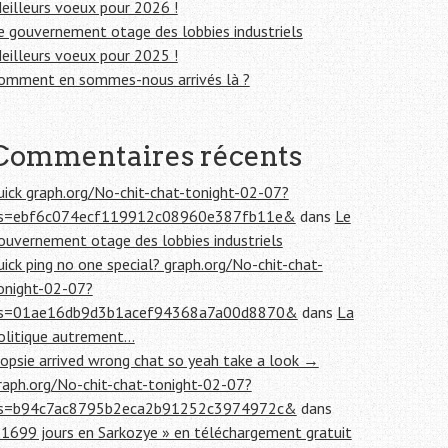
eilleurs voeux pour 2026 !
e gouvernement otage des lobbies industriels
eilleurs voeux pour 2025 !
omment en sommes-nous arrivés là ?
Commentaires récents
uick graph.org/No-chit-chat-tonight-02-07?
s=ebf6c074ecf119912c08960e387fb11e&
dans
Le
ouvernement otage des lobbies industriels
uick ping no one special? graph.org/No-chit-chat-
onight-02-07?
s=01ae16db9d3b1acef94368a7a00d8870&
dans
La
olitique autrement…
opsie arrived wrong chat so yeah take a look →
raph.org/No-chit-chat-tonight-02-07?
s=b94c7ac8795b2eca2b91252c3974972c&
dans
 1699 jours en Sarkozye » en téléchargement gratuit