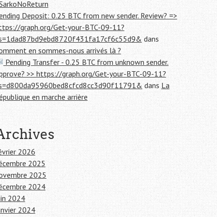
SarkoNoReturn
ending Deposit: 0.25 BTC from new sender. Review? =>
ttps://graph.org/Get-your-BTC-09-11?
s=1dad87bd9ebd8720f431fa17cf6c55d9&
dans
omment en sommes-nous arrivés là ?
Pending Transfer - 0.25 BTC from unknown sender.
pprove? >> https://graph.org/Get-your-BTC-09-11?
s=d800da95960bed8cfcd8cc3d90f11791&
dans
La
épublique en marche arrière
Archives
évrier 2026
écembre 2025
ovembre 2025
écembre 2024
uin 2024
anvier 2024