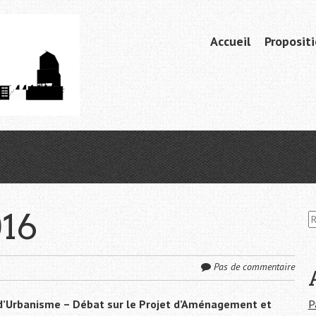
Aller
Accueil
Proposit
Menu
au
contenu
principal
16
R
e
c
h
Pas de commentaire
e
r
c
l d’Urbanisme – Débat sur le Projet d’Aménagement et
P