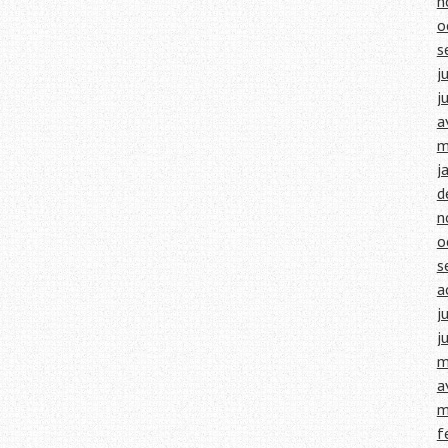
n
o
s
j
j
a
m
j
d
n
o
s
a
j
j
m
a
m
f