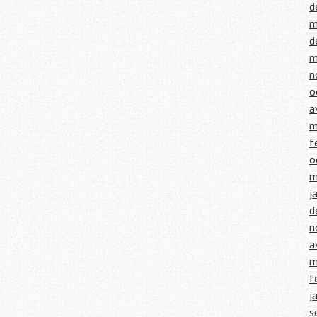
d
m
d
m
n
o
a
m
f
o
m
j
d
n
a
m
f
j
s