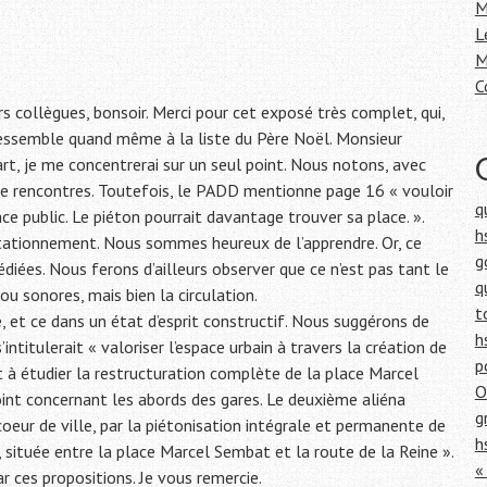
h
M
e
L
r
M
C
:
s collègues, bonsoir. Merci pour cet exposé très complet, qui,
essemble quand même à la liste du Père Noël. Monsieur
t, je me concentrerai sur un seul point. Nous notons, avec
 de rencontres. Toutefois, le PADD mentionne page 16 « vouloir
q
ce public. Le piéton pourrait davantage trouver sa place. ».
h
 stationnement. Nous sommes heureux de l’apprendre. Or, ce
g
iées. Nous ferons d’ailleurs observer que ce n’est pas tant le
q
 sonores, mais bien la circulation.
t
 et ce dans un état d’esprit constructif. Nous suggérons de
h
ntitulerait « valoriser l’espace urbain à travers la création de
p
t à étudier la restructuration complète de la place Marcel
O
int concernant les abords des gares. Le deuxième aliéna
g
u coeur de ville, par la piétonisation intégrale et permanente de
h
, située entre la place Marcel Sembat et la route de la Reine ».
«
 ces propositions. Je vous remercie.