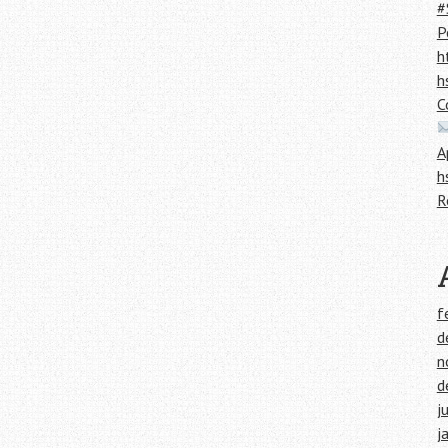
#
P
h
h
C
A
h
R
f
d
n
d
j
j