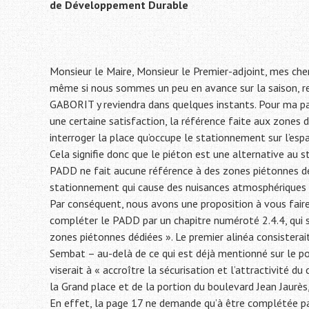
de
Développement Durable
Monsieur le Maire, Monsieur le Premier-adjoint, mes cher
même si nous sommes un peu en avance sur la saison, r
GABORIT y reviendra dans quelques instants. Pour ma par
une certaine satisfaction, la référence faite aux zones
interroger la place qu’occupe le stationnement sur l’espa
Cela signifie donc que le piéton est une alternative au
PADD ne fait aucune référence à des zones piétonnes déd
stationnement qui cause des nuisances atmosphériques ou
Par conséquent, nous avons une proposition à vous faire,
compléter le PADD par un chapitre numéroté 2.4.4, qui s’i
zones piétonnes dédiées ». Le premier alinéa consisterai
Sembat – au-delà de ce qui est déjà mentionné sur le po
viserait à « accroître la sécurisation et l’attractivité d
la Grand place et de la portion du boulevard Jean Jaurès
En effet, la page 17 ne demande qu’à être complétée par