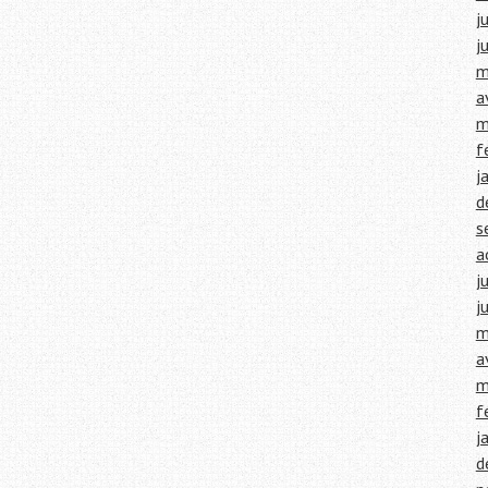
j
j
m
a
m
f
j
d
s
a
j
j
m
a
m
f
j
d