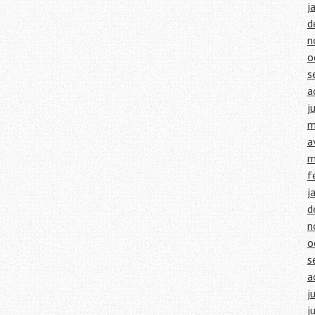
j
d
n
o
s
a
j
m
a
m
f
j
d
n
o
s
a
j
j