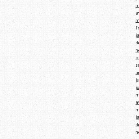
m
a
m
f
j
d
n
o
s
a
j
j
m
a
m
j
d
n