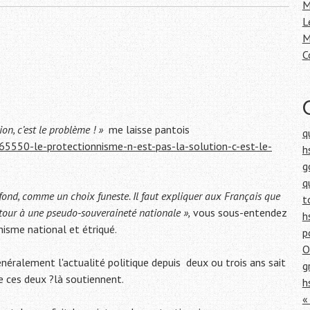
h
M
e
L
r
M
C
:
on, c’est le problème ! »
me laisse pantois
q
5550-le-protectionnisme-n-est-pas-la-solution-c-est-le-
h
g
q
 fond, comme un choix funeste. Il faut expliquer aux Français que
t
retour à une pseudo-souveraineté nationale »,
vous sous-entendez
h
isme national et étriqué.
p
O
énéralement l'actualité politique depuis deux ou trois ans sait
g
 ces deux ?là soutiennent.
h
«