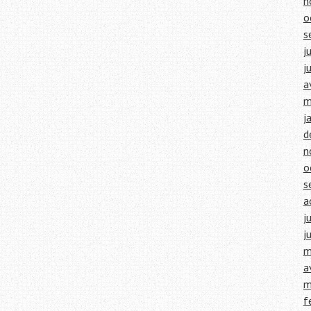
n
o
s
j
j
a
m
j
d
n
o
s
a
j
j
m
a
m
f