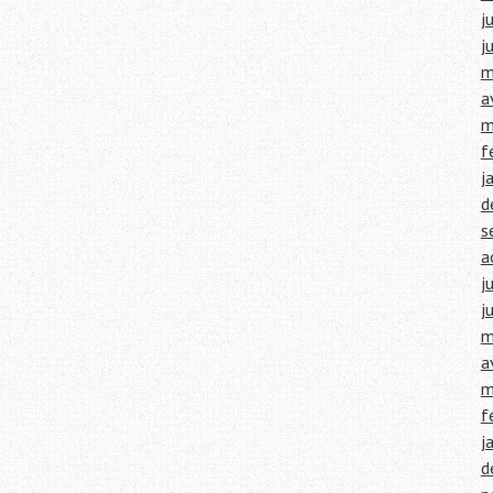
j
j
m
a
m
f
j
d
s
a
j
j
m
a
m
f
j
d