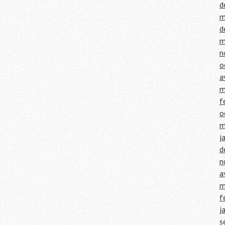
d
m
d
m
n
o
a
m
f
o
m
j
d
n
a
m
f
j
s