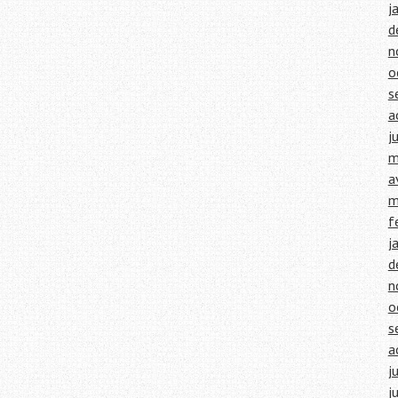
j
d
n
o
s
a
j
m
a
m
f
j
d
n
o
s
a
j
j