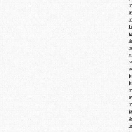
m
a
m
f
j
d
n
o
s
a
j
j
m
a
m
j
d
n