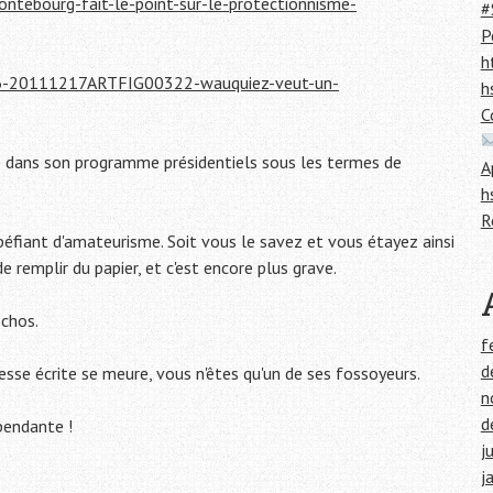
ntebourg-fait-le-point-sur-le-protectionnisme-
#
P
h
016-20111217ARTFIG00322-wauquiez-veut-un-
h
C
de dans son programme présidentiels sous les termes de
A
h
R
upéfiant d'amateurisme. Soit vous le savez et vous étayez ainsi
e remplir du papier, et c'est encore plus grave.
Echos.
f
d
sse écrite se meure, vous n'êtes qu'un de ses fossoyeurs.
n
d
épendante !
j
j