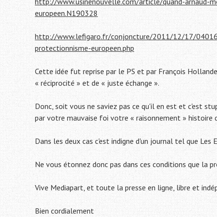
http://www.usinenouvelle.com/article/quand-arnaud-mo
europeen.N190328
http://www.lefigaro.fr/conjoncture/2011/12/17/04
protectionnisme-europeen.php
Cette idée fut reprise par le PS et par François Hollan
« réciprocité » et de « juste échange ».
Donc, soit vous ne saviez pas ce qu'il en est et c'est st
par votre mauvaise foi votre « raisonnement » histoire d
Dans les deux cas c'est indigne d'un journal tel que Les 
Ne vous étonnez donc pas dans ces conditions que la pre
Vive Mediapart, et toute la presse en ligne, libre et ind
Bien cordialement