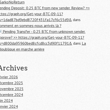
SarkoNoReturn
ending Deposit: 0.25 BTC from new sender. Review? =>
ttps://graph.org/Get-your-BTC-09-11?
s=1dad87bd9ebd8720f431fa17cf6c55d9&
dans
omment en sommes-nous arrivés là ?
Pending Transfer - 0.25 BTC from unknown sender.
pprove? >> https://graph.org/Get-your-BTC-09-11?
s=d800da95960bed8cfcd8cc3d90f11791&
dans
La
épublique en marche arrière
Archives
évrier 2026
écembre 2025
ovembre 2025
écembre 2024
uin 2024
anvier 2024