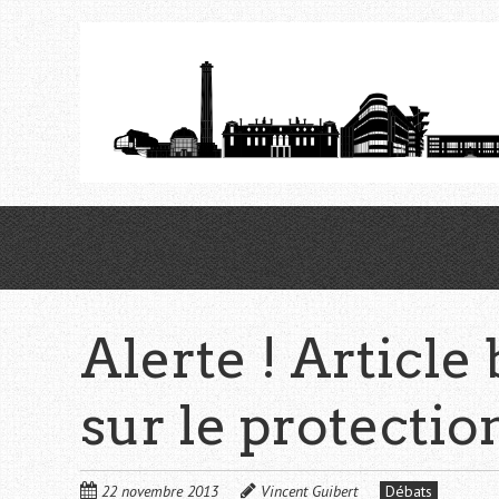
Aller
au
contenu
principal
Alerte ! Article
sur le protecti
22 novembre 2013
Vincent Guibert
Débats