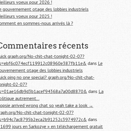
eilleurs voeux pour 2026 !
e gouvernement otage des lobbies industriels
eilleurs voeux pour 2025 !
omment en sommes-nous arrivés là ?
Commentaires récents
uick graph.org/No-chit-chat-tonight-02-07?
s=ebf6c074ecf119912c08960e387fb11e&
dans
Le
ouvernement otage des lobbies industriels
uick ping no one special? graph.org/No-chit-chat-
onight-02-07?
s=01ae16db9d3b1acef94368a7a00d8870&
dans
La
olitique autrement…
opsie arrived wrong chat so yeah take a look →
raph.org/No-chit-chat-tonight-02-07?
s=b94c7ac8795b2eca2b91252c3974972c&
dans
 1699 jours en Sarkozye » en téléchargement gratuit