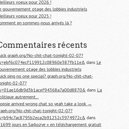
eilleurs voeux pour 2026 !
e gouvernement otage des lobbies industriels
eilleurs voeux pour 2025 !
omment en sommes-nous arrivés là ?
Commentaires récents
uick graph.org/No-chit-chat-tonight-02-07?
s=ebf6c074ecf119912c08960e387fb11e&
dans
Le
ouvernement otage des lobbies industriels
uick ping no one special? graph.org/No-chit-chat-
onight-02-07?
s=01ae16db9d3b1acef94368a7a00d8870&
dans
La
olitique autrement…
opsie arrived wrong chat so yeah take a look →
raph.org/No-chit-chat-tonight-02-07?
s=b94c7ac8795b2eca2b91252c3974972c&
dans
 1699 jours en Sarkozye » en téléchargement gratuit