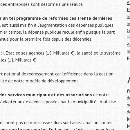
#
des entreprises sont désormais une réalité.
P
h
r un tel programme de réformes ces trente dernières
h
l est aussi mis fin à l’augmentation des dépenses publiques
C
emier temps, la dépense publique recule enfin puisque la part
iminue pour la première fois depuis des décennies.
A
h
: l’Etat et ses agences (18 Milliards €), la santé et le système
R
ales (11 Milliards €).
rt national de redressement car l’efficience dans la gestion
abilité de notre modèle de développement.
f
 des services municipaux et des associations
de notre
d
’adapter aux exigences posées par la municipalité : maîtrise
n
d
j
 et n’ont pas de mots assez durs sur l’assistanat ou sur les
j
ons que le courage les fuit
quand il s’agit d’assumer leurs