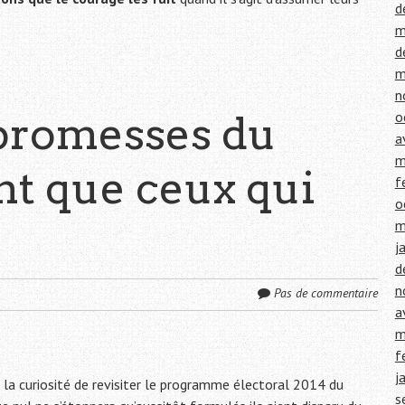
d
m
d
m
n
s promesses du
o
a
m
t que ceux qui
f
o
m
j
d
n
Pas de commentaire
a
m
f
j
 la curiosité de revisiter le programme électoral 2014 du
s