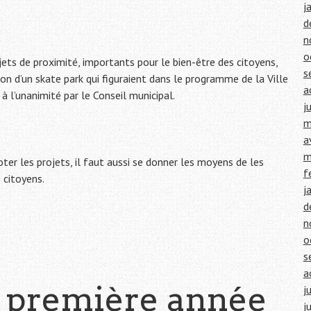
j
d
n
o
jets de proximité, importants pour le bien-être des citoyens,
s
n d’un skate park qui figuraient dans le programme de la Ville
a
à l’unanimité par le Conseil municipal.
j
m
a
m
oter les projets, il faut aussi se donner les moyens de les
f
 citoyens.
j
d
n
o
s
a
e première année
j
j