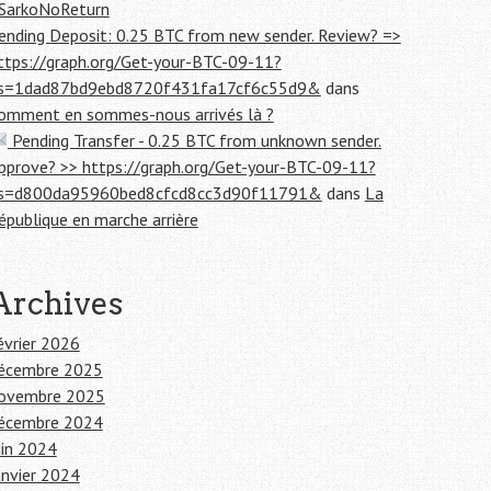
SarkoNoReturn
ending Deposit: 0.25 BTC from new sender. Review? =>
ttps://graph.org/Get-your-BTC-09-11?
s=1dad87bd9ebd8720f431fa17cf6c55d9&
dans
omment en sommes-nous arrivés là ?
Pending Transfer - 0.25 BTC from unknown sender.
pprove? >> https://graph.org/Get-your-BTC-09-11?
s=d800da95960bed8cfcd8cc3d90f11791&
dans
La
épublique en marche arrière
Archives
évrier 2026
écembre 2025
ovembre 2025
écembre 2024
uin 2024
anvier 2024