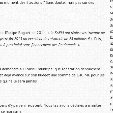
n
urs au moment des élections ? Sans doute, mais pas sur des
o
s
j
j
a
Pour l’équipe Baguet en 2014, «
la SAEM qui réalise les travaux de
m
gistre fin 2013 un excédent de trésorerie de 28 millions €
». Puis,
j
nal à proximité, sans financement des Boulonnais.
»
d
n
o
s
ns démontré au Conseil municipal que l’opération débouchera
a
es et déjà avancé sur son budget une somme de 140 M€ pour les
j
 qui ne le sera jamais.
j
m
a
m
yens d’y parvenir existent. Nous les avons déclinés à maintes
f
de ce marasme.