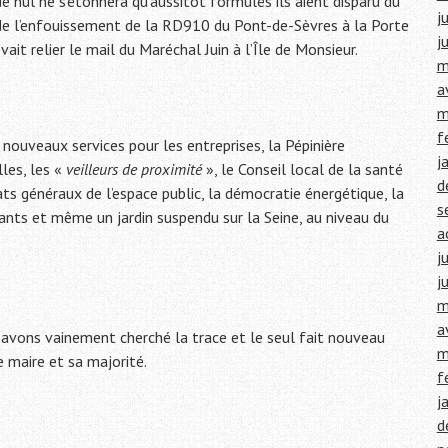
ue nul ne s’étonnera qu’aussitôt formulés ils aient disparu du
j
r de l’enfouissement de la RD910 du Pont-de-Sèvres à la Porte
j
vait relier le mail du Maréchal Juin à l’Île de Monsieur.
m
a
m
f
e nouveaux services pour les entreprises, la Pépinière
j
lles, les «
veilleurs de proximité
», le Conseil local de la santé
d
tats généraux de l’espace public, la démocratie énergétique, la
s
vants et même un jardin suspendu sur la Seine, au niveau du
a
j
j
m
a
 avons vainement cherché la trace et le seul fait nouveau
m
le maire et sa majorité.
f
j
d