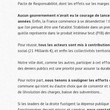
Pacte de Responsabilité, dont les effets sur les marges 
Aucun gouvernement n’avait eu le courage de lance
années
. Enfin, la France commence à se désendetter ! I
que l’on pensait être une fatalité. Stabilisée dans un pr
qu’elle représente dans le produit intérieur brut (PIB) d
Pour réussir,
tous les acteurs sont mis à contribution
social (21 Milliards €), et enfin les collectivités territori
Notre ville doit, comme les autres, participer à cet effo
des deniers publics est une priorité pour assurer la dur
Pour notre part,
nous tenons à souligner les efforts
commune qui n’ont eu d’autre choix que de consentir et s
de l’évolution des charges, baisse des subventions…
Si les leaders de la droite fustigent la dépense publique
fonctionnaires devant micros et caméras,
nous constat