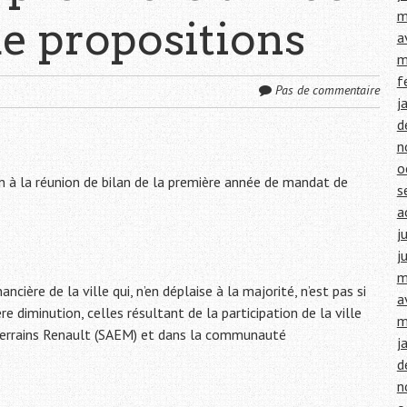
m
de propositions
a
m
f
Pas de commentaire
j
d
n
o
in à la réunion de bilan de la première année de mandat de
s
a
j
j
m
ncière de la ville qui, n’en déplaise à la majorité, n’est pas si
a
e diminution, celles résultant de la participation de la ville
m
errains Renault (SAEM) et dans la communauté
j
d
n