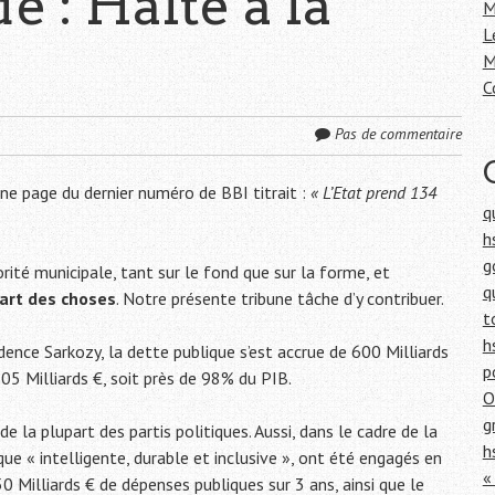
 : Halte à la
h
M
e
L
r
M
C
:
Pas de commentaire
ne page du dernier numéro de BBI titrait :
« L’Etat prend 134
q
h
g
ité municipale, tant sur le fond que sur la forme, et
q
part des choses
. Notre présente tribune tâche d’y contribuer.
t
h
dence Sarkozy, la dette publique s’est accrue de 600 Milliards
p
05 Milliards €, soit près de 98% du PIB.
O
g
 de la plupart des partis politiques. Aussi, dans le cadre de la
h
e « intelligente, durable et inclusive », ont été engagés en
«
 Milliards € de dépenses publiques sur 3 ans, ainsi que le