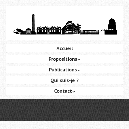
Aller
au
contenu
principal
Aller
Accueil
Menu
au
Propositions
contenu
principal
Publications
Qui suis-je ?
Contact