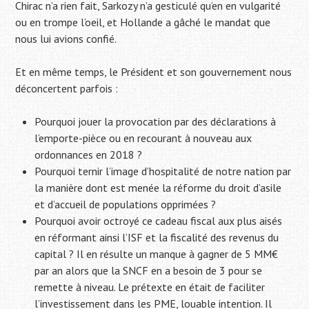
Chirac n’a rien fait, Sarkozy n’a gesticulé qu’en en vulgarité
ou en trompe l’oeil, et Hollande a gâché le mandat que
nous lui avions confié.
Et en même temps, le Président et son gouvernement nous
déconcertent parfois :
Pourquoi jouer la provocation par des déclarations à
l’emporte-pièce ou en recourant à nouveau aux
ordonnances en 2018 ?
Pourquoi ternir l’image d’hospitalité de notre nation par
la manière dont est menée la réforme du droit d’asile
et d’accueil de populations opprimées ?
Pourquoi avoir octroyé ce cadeau fiscal aux plus aisés
en réformant ainsi l’ISF et la fiscalité des revenus du
capital ? Il en résulte un manque à gagner de 5 MM€
par an alors que la SNCF en a besoin de 3 pour se
remette à niveau. Le prétexte en était de faciliter
l’investissement dans les PME, louable intention. Il