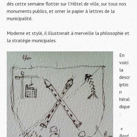
dès cette semaine flotter sur l’Hôtel de ville, sur tous nos
monuments publics, et orner le papier à lettres de la
municipalité.
Moderne et stylé, il illustrerait à merveille la philosophie et
la stratégie municipales.
En
voici
la
descr
iptio
n
héral
dique
:
«
Bard