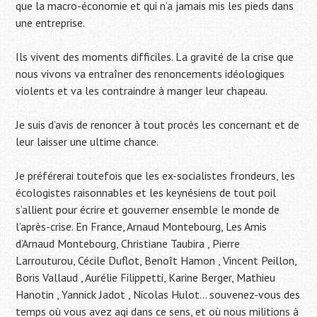
que la macro-économie et qui n’a jamais mis les pieds dans
une entreprise.
Ils vivent des moments difficiles. La gravité de la crise que
nous vivons va entraîner des renoncements idéologiques
violents et va les contraindre à manger leur chapeau.
Je suis d’avis de renoncer à tout procès les concernant et de
leur laisser une ultime chance.
Je préférerai toutefois que les ex-socialistes frondeurs, les
écologistes raisonnables et les keynésiens de tout poil
s’allient pour écrire et gouverner ensemble le monde de
l’après-crise. En France, Arnaud Montebourg, Les Amis
d’Arnaud Montebourg, Christiane Taubira , Pierre
Larrouturou, Cécile Duflot, Benoît Hamon , Vincent Peillon,
Boris Vallaud , Aurélie Filippetti, Karine Berger, Mathieu
Hanotin , Yannick Jadot , Nicolas Hulot… souvenez-vous des
temps où vous avez agi dans ce sens, et où nous militions à