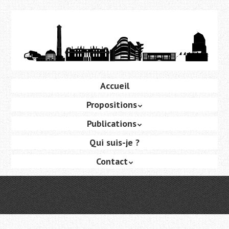
Aller
au
contenu
principal
Aller
Accueil
Menu
au
Propositions
contenu
principal
Publications
Qui suis-je ?
Contact