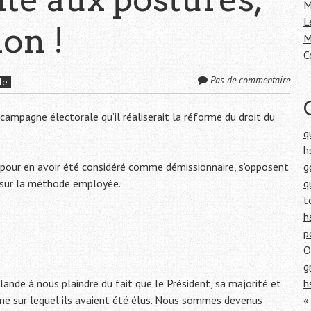
h
M
e
L
ion !
r
M
C
:
Pas de commentaire
le
ampagne électorale qu’il réaliserait la réforme du droit du
q
h
nier pour en avoir été considéré comme démissionnaire, s’opposent
g
 sur la méthode employée.
q
t
h
p
O
g
nde à nous plaindre du fait que le Président, sa majorité et
h
me sur lequel ils avaient été élus. Nous sommes devenus
«