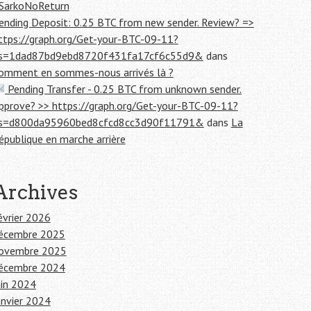
SarkoNoReturn
ending Deposit: 0.25 BTC from new sender. Review? =>
ttps://graph.org/Get-your-BTC-09-11?
s=1dad87bd9ebd8720f431fa17cf6c55d9&
dans
omment en sommes-nous arrivés là ?
Pending Transfer - 0.25 BTC from unknown sender.
pprove? >> https://graph.org/Get-your-BTC-09-11?
s=d800da95960bed8cfcd8cc3d90f11791&
dans
La
épublique en marche arrière
Archives
évrier 2026
écembre 2025
ovembre 2025
écembre 2024
uin 2024
anvier 2024