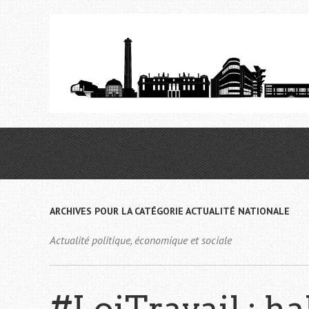
Aller
au
contenu
principal
ARCHIVES POUR LA CATÉGORIE
ACTUALITÉ NATIONALE
Actualité politique, économique et sociale
#LoiTravail : ha