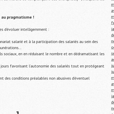
m
a
m
e au pragmatisme !
f
j
es d’évoluer intelligemment :
d
n
ariat salarié et à la participation des salariés au sein des
o
émunérations…
s
ls sociaux, en en réduisant le nombre et en dédramatisant les
a
j
t jours favorisant l’autonomie des salariés tout en protégeant
j
m
nt des conditions préalables non abusives d’éventuel
a
m
j
d
n