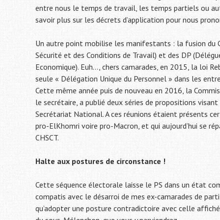
entre nous le temps de travail, les temps partiels ou a
savoir plus sur les décrets d’application pour nous prono
Un autre point mobilise les manifestants : la fusion du 
Sécurité et des Conditions de Travail) et des DP (Délégu
Economique). Euh…, chers camarades, en 2015, la loi Reb
seule « Délégation Unique du Personnel » dans les entre
Cette même année puis de nouveau en 2016, la Commiss
le secrétaire, a publié deux séries de propositions visan
Secrétariat National. A ces réunions étaient présents cert
pro-ElKhomri voire pro-Macron, et qui aujourd’hui se rép
CHSCT.
Halte aux postures de circonstance !
Cette séquence électorale laisse le PS dans un état com
compatis avec le désarroi de mes ex-camarades de parti 
qu’adopter une posture contradictoire avec celle affichée
du sous-Mélenchon, que vous y parviendrez.