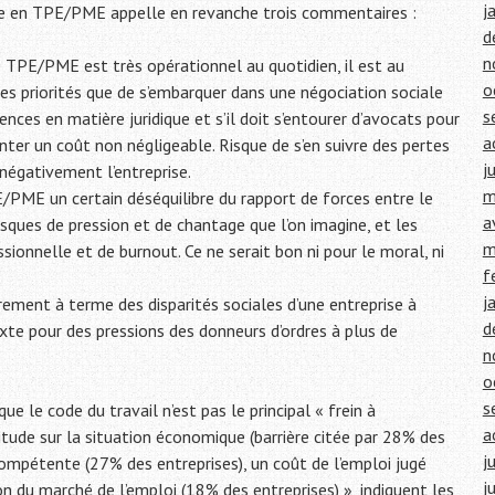
j
ise en TPE/PME appelle en revanche trois commentaires :
d
n
e TPE/PME est très opérationnel au quotidien, il est au
o
es priorités que de s’embarquer dans une négociation sociale
s
ences en matière juridique et s’il doit s’entourer d’avocats pour
a
nter un coût non négligeable. Risque de s’en suivre des pertes
j
négativement l’entreprise.
m
E/PME un certain déséquilibre du rapport de forces entre le
a
isques de pression et de chantage que l’on imagine, et les
m
sionnelle et de burnout. Ce ne serait bon ni pour le moral, ni
f
j
rement à terme des disparités sociales d’une entreprise à
d
exte pour des pressions des donneurs d’ordres à plus de
n
o
s
e le code du travail n’est pas le principal « frein à
a
itude sur la situation économique (barrière citée par 28% des
j
 compétente (27% des entreprises), un coût de l’emploi jugé
j
n du marché de l’emploi (18% des entreprises) », indiquent les