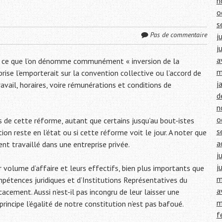
n
o
s
Pas de commentaire
j
j
a
est ce que l’on dénomme communément « inversion de la
m
eprise l’emporterait sur la convention collective ou l’accord de
j
vail, horaires, voire rémunérations et conditions de
d
n
o
aires de cette réforme, autant que certains jusqu’au bout-istes
s
ion reste en l’état ou si cette réforme voit le jour. A noter que
a
nt travaillé dans une entreprise privée.
j
j
 volume d’affaire et leurs effectifs, bien plus importants que
m
ompétences juridiques et d’Institutions Représentatives du
a
acement. Aussi n’est-il pas incongru de leur laisser une
m
incipe l’égalité de notre constitution n’est pas bafoué.
f