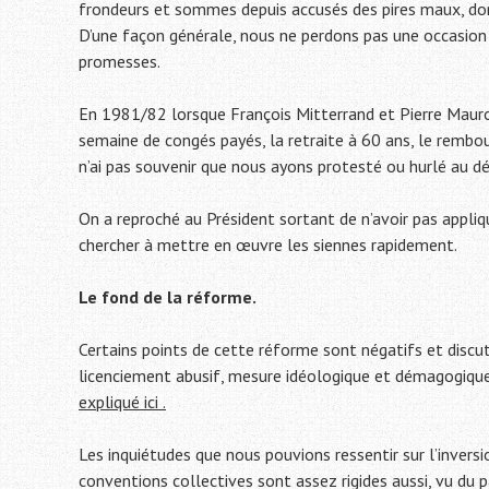
frondeurs et sommes depuis accusés des pires maux, dont
D’une façon générale, nous ne perdons pas une occasion d
promesses.
En 1981/82 lorsque François Mitterrand et Pierre Mauroy
semaine de congés payés, la retraite à 60 ans, le remb
n’ai pas souvenir que nous ayons protesté ou hurlé au d
On a reproché au Président sortant de n’avoir pas appli
chercher à mettre en œuvre les siennes rapidement.
Le fond de la réforme.
Certains points de cette réforme sont négatifs et discu
licenciement abusif, mesure idéologique et démagogique,
expliqué ici .
Les inquiétudes que nous pouvions ressentir sur l’inversi
conventions collectives sont assez rigides aussi, vu du 