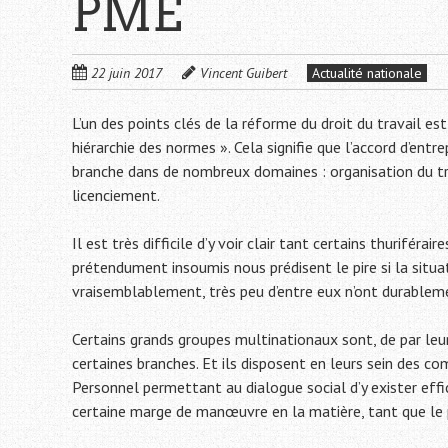
PME
22 juin 2017
Vincent Guibert
Actualité nationale
L’un des points clés de la réforme du droit du travail 
hiérarchie des normes ». Cela signifie que l’accord d’entr
branche dans de nombreux domaines : organisation du tra
licenciement.
Il est très difficile d’y voir clair tant certains thurifér
prétendument insoumis nous prédisent le pire si la situat
vraisemblablement, très peu d’entre eux n’ont durableme
Certains grands groupes multinationaux sont, de par leur
certaines branches. Et ils disposent en leurs sein des c
Personnel permettant au dialogue social d’y exister effic
certaine marge de manœuvre en la matière, tant que le pr