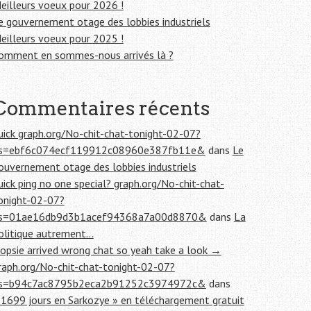
eilleurs voeux pour 2026 !
e gouvernement otage des lobbies industriels
eilleurs voeux pour 2025 !
omment en sommes-nous arrivés là ?
Commentaires récents
uick graph.org/No-chit-chat-tonight-02-07?
s=ebf6c074ecf119912c08960e387fb11e&
dans
Le
ouvernement otage des lobbies industriels
uick ping no one special? graph.org/No-chit-chat-
onight-02-07?
s=01ae16db9d3b1acef94368a7a00d8870&
dans
La
olitique autrement…
opsie arrived wrong chat so yeah take a look →
raph.org/No-chit-chat-tonight-02-07?
s=b94c7ac8795b2eca2b91252c3974972c&
dans
 1699 jours en Sarkozye » en téléchargement gratuit