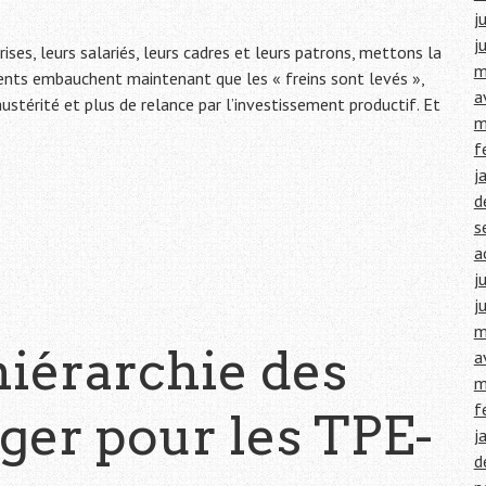
j
j
ises, leurs salariés, leurs cadres et leurs patrons, mettons la
m
ents embauchent maintenant que les « freins sont levés »,
a
stérité et plus de relance par l’investissement productif. Et
m
f
j
d
s
a
j
j
m
hiérarchie des
a
m
f
ger pour les TPE-
j
d