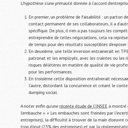
L’hypothèse s’une primauté donnée à l’accord d’entrepr
En premier, un problème de faisabilité : un parton d
contact permanent de ses collaborateurs, il a d’autr
spécifique. De plus, il n’en a pas toujours les compét
entreprendre de telles négociations, cela va représe
de temps pour des résultats susceptibles d’exposer 
En deuxième, une telle inversion entrainerait en TP
patronat et les employés, avec les craintes ou les r
risques délétères en matière de qualité de vie profes
pour les performances.
En troisième cette disposition entraînerait nécessai
l’autre, distordant la concurrence et créant le cont
dumping social.
A noter enfin qu’une
récente étude de l’INSEE
a montré qu
l’embauche ». « Les embauches sont freinées par l’incert
entreprises), la difficulté à trouver de la main d’oeuvre
trop élevé (23% des entreprises) et par la réglementatio