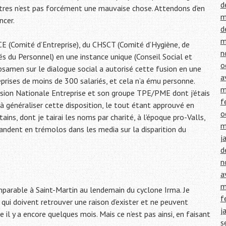
d
utres n’est pas forcément une mauvaise chose. Attendons d’en
m
ncer.
d
m
CE (Comité d’Entreprise), du CHSCT (Comité d’Hygiène, de
n
és du Personnel) en une instance unique (Conseil Social et
o
samen sur le dialogue social a autorisé cette fusion en une
a
prises de moins de 300 salariés, et cela n’a ému personne.
m
ion Nationale Entreprise et son groupe TPE/PME dont j’étais
f
t à généraliser cette disposition, le tout étant approuvé en
o
ains, dont je tairai les noms par charité, à l’époque pro-Valls,
m
andent en trémolos dans les media sur la disparition du
j
d
n
a
m
parable à Saint-Martin au lendemain du cyclone Irma. Je
f
qui doivent retrouver une raison d’exister et ne peuvent
j
 il y a encore quelques mois. Mais ce n’est pas ainsi, en faisant
s