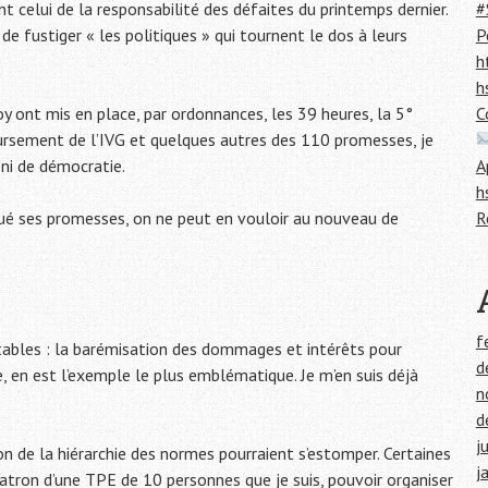
 celui de la responsabilité des défaites du printemps dernier.
#
e fustiger « les politiques » qui tournent le dos à leurs
P
h
h
 ont mis en place, par ordonnances, les 39 heures, la 5°
C
oursement de l’IVG et quelques autres des 110 promesses, je
éni de démocratie.
A
h
qué ses promesses, on ne peut en vouloir au nouveau de
R
f
tables : la barémisation des dommages et intérêts pour
d
 en est l’exemple le plus emblématique. Je m’en suis déjà
n
d
j
on de la hiérarchie des normes pourraient s’estomper. Certaines
j
patron d’une TPE de 10 personnes que je suis, pouvoir organiser