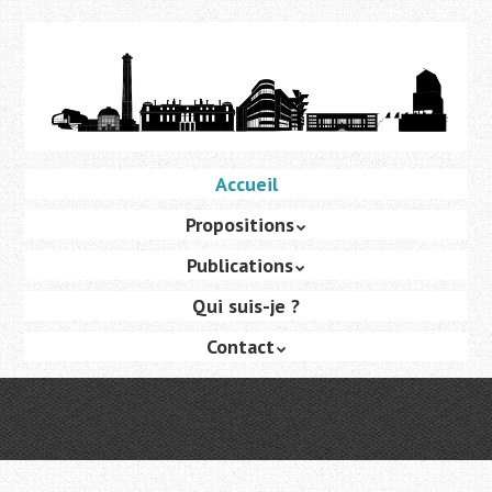
Aller
au
contenu
principal
Aller
Accueil
Menu
au
Propositions
contenu
principal
Publications
Qui suis-je ?
Contact