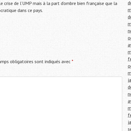
d
le crise de l’UMP mais à la part d’ombre bien française que la
m
mocratique dans ce pays.
d
m
n
o
a
m
f
mps obligatoires sont indiqués avec
*
o
m
j
d
n
a
m
f
j
s