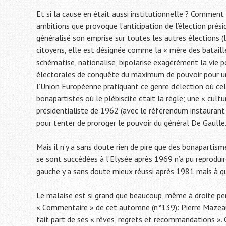
Et si la cause en était aussi institutionnelle ? Comment
ambitions que provoque l’anticipation de l’élection prési
généralisé son emprise sur toutes les autres élections (
citoyens, elle est désignée comme la « mère des bataille
schématise, nationalise, bipolarise exagérément la vie po
électorales de conquête du maximum de pouvoir pour un
l’Union Européenne pratiquant ce genre d’élection où cela
bonapartistes où le plébiscite était la règle; une « cul
présidentialiste de 1962 (avec le référendum instaurant l
pour tenter de proroger le pouvoir du général De Gaulle
Mais il n’y a sans doute rien de pire que des bonapartis
se sont succédées à l’Elysée après 1969 n’a pu reproduir
gauche y a sans doute mieux réussi après 1981 mais à qu
Le malaise est si grand que beaucoup, même à droite pense
« Commentaire » de cet automne (n°139): Pierre Mazeaud
fait part de ses « rêves, regrets et recommandations ». Co