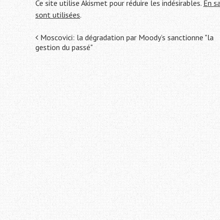
Ce site utilise Akismet pour réduire les indésirables.
En s
sont utilisées
.
Navigation
Moscovici: la dégradation par Moody’s sanctionne "la
gestion du passé"
de
l'article