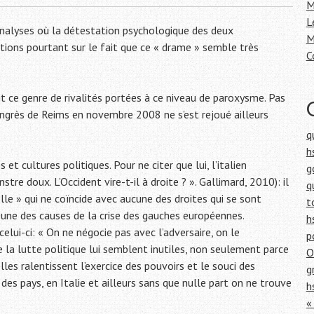
h
M
e
L
analyses où la détestation psychologique des deux
r
M
tions pourtant sur le fait que ce « drame » semble très
C
:
 ce genre de rivalités portées à ce niveau de paroxysme. Pas
ngrès de Reims en novembre 2008 ne s’est rejoué ailleurs
q
h
et cultures politiques. Pour ne citer que lui, l’italien
g
re doux. L’Occident vire-t-il à droite ? ». Gallimard, 2010): il
q
lle » qui ne coïncide avec aucune des droites qui se sont
t
une des causes de la crise des gauches européennes.
h
elui-ci: « On ne négocie pas avec l’adversaire, on le
p
de la lutte politique lui semblent inutiles, non seulement parce
O
’elles ralentissent l’exercice des pouvoirs et le souci des
g
 des pays, en Italie et ailleurs sans que nulle part on ne trouve
h
«