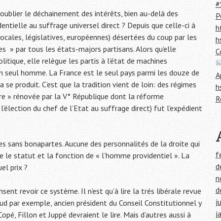
#
 oublier le déchainement des intérêts, bien au-delà des
P
dentielle au suffrage universel direct ? Depuis que celle-ci à
h
locales, législatives, européennes) désertées du coup par les
h
s » par tous les états-majors partisans. Alors qu’elle
C
litique, elle relègue les partis à l’état de machines
 seul homme. La France est le seul pays parmi les douze de
A
 se produit. C’est que la tradition vient de loin: des régimes
h
ture » rénovée par la V° République dont la réforme
R
’élection du chef de l’Etat au suffrage direct) fut l’expédient
.
mes sans bonapartes. Aucune des personnalités de la droite qui
f
e le statut et la fonction de « l’homme providentiel ». La
d
el prix ?
n
d
nt revoir ce système. Il n’est qu’à lire la trés libérale revue
j
 par exemple, ancien président du Conseil Constitutionnel y
j
pé, Fillon et Juppé devraient le lire. Mais d’autres aussi à