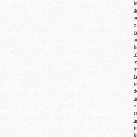
j
d
n
o
s
a
j
m
a
m
f
j
d
n
o
s
a
j
j