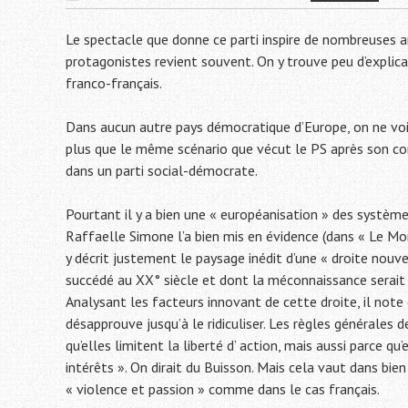
Le spectacle que donne ce parti inspire de nombreuses 
protagonistes revient souvent. On y trouve peu d’explica
franco-français.
Dans aucun autre pays démocratique d’Europe, on ne voit
plus que le même scénario que vécut le PS après son co
dans un parti social-démocrate.
Pourtant il y a bien une « européanisation » des systèmes 
Raffaelle Simone l’a bien mis en évidence (dans « Le Monst
y décrit justement le paysage inédit d’une « droite nouve
succédé au XX° siècle et dont la méconnaissance serait 
Analysant les facteurs innovant de cette droite, il note c
désapprouve jusqu’à le ridiculiser. Les règles générales 
qu’elles limitent la liberté d’ action, mais aussi parce qu
intérêts ». On dirait du Buisson. Mais cela vaut dans bien
« violence et passion » comme dans le cas français.