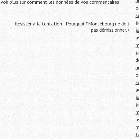
n
avoir plus sur comment les données de vos commentaires
o
s
j
Résister à la tentation : Pourquoi #Montebourg ne doit
pas démissionner.
j
a
m
j
d
n
o
s
a
j
j
m
a
m
f