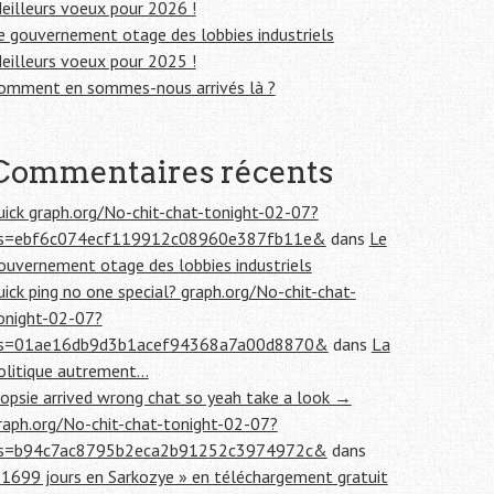
eilleurs voeux pour 2026 !
e gouvernement otage des lobbies industriels
eilleurs voeux pour 2025 !
omment en sommes-nous arrivés là ?
Commentaires récents
uick graph.org/No-chit-chat-tonight-02-07?
s=ebf6c074ecf119912c08960e387fb11e&
dans
Le
ouvernement otage des lobbies industriels
uick ping no one special? graph.org/No-chit-chat-
onight-02-07?
s=01ae16db9d3b1acef94368a7a00d8870&
dans
La
olitique autrement…
opsie arrived wrong chat so yeah take a look →
raph.org/No-chit-chat-tonight-02-07?
s=b94c7ac8795b2eca2b91252c3974972c&
dans
 1699 jours en Sarkozye » en téléchargement gratuit