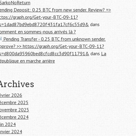
SarkoNoReturn
ending Deposit: 0.25 BTC from new sender. Review? =>
ttps://graph.org/Get-your-BTC-09-11?
s=1dad87bd9ebd8720f431fa17cf6c55d9&
dans
omment en sommes-nous arrivés là ?
Pending Transfer - 0.25 BTC from unknown sender.
pprove? >> https://graph.org/Get-your-BTC-09-11?
s=d800da95960bed8cfcd8cc3d90f11791&
dans
La
épublique en marche arrière
Archives
évrier 2026
écembre 2025
ovembre 2025
écembre 2024
uin 2024
anvier 2024