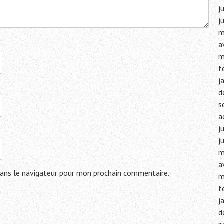
j
j
m
a
m
f
j
d
s
a
j
j
m
a
ans le navigateur pour mon prochain commentaire.
m
f
j
d