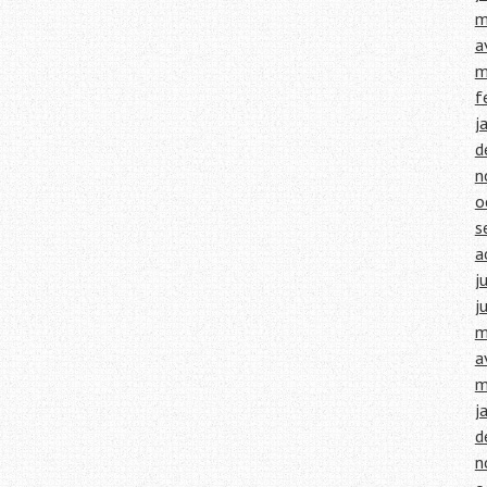
m
a
m
f
j
d
n
o
s
a
j
j
m
a
m
j
d
n